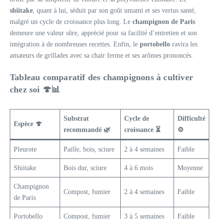
shiitake
, quant à lui, séduit par son goût umami et ses vertus santé,
malgré un cycle de croissance plus long. Le
champignon de Paris
demeure une valeur sûre, apprécié pour sa facilité d’entretien et son
intégration à de nombreuses recettes. Enfin, le
portobello
ravira les
amateurs de grillades avec sa chair ferme et ses arômes prononcés.
Tableau comparatif des champignons à cultiver
chez soi 🍄📊
Substrat
Cycle de
Difficulté
Espèce 🍄
recommandé 🌿
croissance ⏳
⚙️
Pleurote
Paille, bois, sciure
2 à 4 semaines
Faible
Shiitake
Bois dur, sciure
4 à 6 mois
Moyenne
Champignon
Compost, fumier
2 à 4 semaines
Faible
de Paris
Portobello
Compost, fumier
3 à 5 semaines
Faible