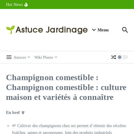
astuces forme
Aller au contenu
Hot News
Calorie endive : combien contient vraiment ce légume minceur ?
Combien de calories dans un croque monsieur en 2025 ?
Calorie croissant au beurre : ce qu’il faut savoir avant de déguster
en 2025
Menu
Astuces
Wiki Plante
Champignon comestible :
Champignon comestible : culture
maison et variétés à connaître
En bref
🍄
🌱 Cultiver des champignons chez soi permet d’obtenir des récoltes
fraîches, saines et savoureuses, loin des produits industriels.