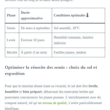
Durée
Phase
Conditions optimales 🌡️
approximative
Semis
De mars à septembre
Sol ameubli, 18°C
Humidité constante, lumière
Levée
Environ 10 jours
indirecte
Récolte
À partir d’un mois
Feuilles jeunes, tendres
Optimiser la réussite des semis : choix du sol et
exposition
Pour que le mesclun donne toute sa vivacité, le sol doit être
fertile
,
humifère
et
bien préparé
, débarrassé des mauvaises herbes qui
pourraient concurrencer les jeunes pousses. L’enrichissement avec du
compost naturel, tel qu’un
terreau de qualité
, s’avère particulièrement
bénéfique.