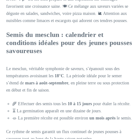
favorisent une croissance saine. 🍽️ Ce mélange aux saveurs variées se
déguste en salades, sandwiches, voire pizza maison. 🐌 Attention aux
nuisibles comme limaces et escargots qui adorent ces tendres pousses.
Semis du mesclun : calendrier et
conditions idéales pour des jeunes pousses
savoureuses
Le mesclun, véritable symphonie de saveurs, s’épanouit sous des
températures avoisinant les
18°C
. La période idéale pour le semer
s’étend de
mars à août-septembre
, en pleine terre ou sous protection
en début et fin de saison.
🌾 Effectuer des semis tous les
10 à 15 jours
pour étaler la récolte.
⏳ La germination apparaît en une dizaine de jours.
🥗 La première récolte est possible environ
un mois après
le semis.
Ce rythme de semis garantit un flux continuel de jeunes pousses à
savourer tout au long de la haute saison potagère.