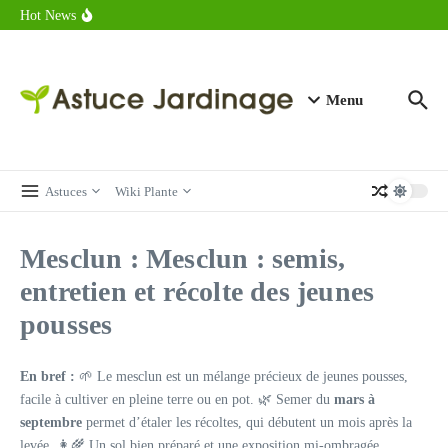
astuces forme
Aller au contenu
Hot News
Calorie endive : combien contient vraiment ce légume minceur ?
Combien de calories dans un croque monsieur en 2025 ?
Calorie croissant au beurre : ce qu’il faut savoir avant de déguster
en 2025
Menu
Astuces
Wiki Plante
Mesclun : Mesclun : semis,
entretien et récolte des jeunes
pousses
En bref :
🌱 Le mesclun est un mélange précieux de jeunes pousses,
facile à cultiver en pleine terre ou en pot. 🌿 Semer du
mars à
septembre
permet d’étaler les récoltes, qui débutent un mois après la
levée. 👩‍🌾 Un sol bien préparé et une exposition mi-ombragée