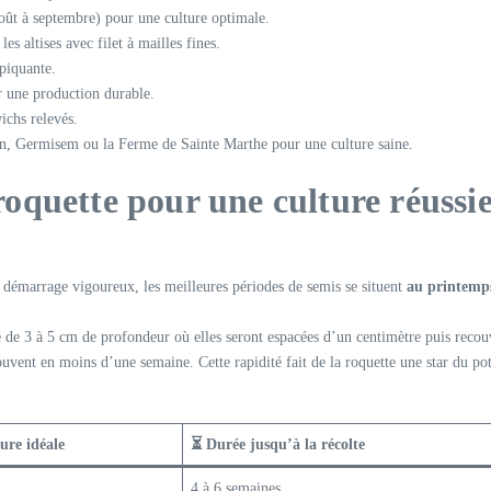
oût à septembre) pour une culture optimale.
es altises avec filet à mailles fines.
 piquante.
r une production durable.
wichs relevés.
in, Germisem ou la Ferme de Sainte Marthe pour une culture saine.
oquette pour une culture réussi
 démarrage vigoureux, les meilleures périodes de semis se situent
au printemp
usé de 3 à 5 cm de profondeur où elles seront espacées d’un centimètre puis reco
vent en moins d’une semaine. Cette rapidité fait de la roquette une star du potag
ure idéale
⏳ Durée jusqu’à la récolte
4 à 6 semaines