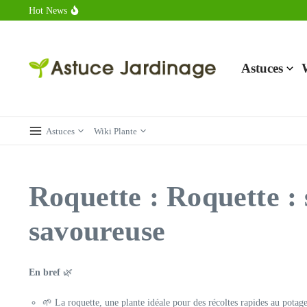
Aller au contenu
Hot News
Calorie endive : combien contient vraiment ce légume minceur ?
Combien de calories dans un croque monsieur en 2025 ?
Calorie croissant au beurre : ce qu’il faut savoir avant de déguster 
Astuces
Astuces
Wiki Plante
Roquette : Roquette : 
savoureuse
En bref
🌿
🌱 La roquette, une plante idéale pour des récoltes rapides au potage