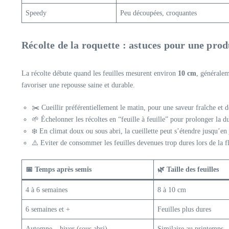
Speedy
Peu découpées, croquantes
Récolte de la roquette : astuces pour une pro
La récolte débute quand les feuilles mesurent environ
10 cm
, généralem
favoriser une repousse saine et durable.
✂️ Cueillir préférentiellement le matin, pour une saveur fraîche et d
🌱 Échelonner les récoltes en “feuille à feuille” pour prolonger la 
❄️ En climat doux ou sous abri, la cueillette peut s’étendre jusqu’en 
⚠️ Eviter de consommer les feuilles devenues trop dures lors de la fl
📅 Temps après semis
🌿 Taille des feuilles
4 à 6 semaines
8 à 10 cm
6 semaines et +
Feuilles plus dures
Automne – hiver (sous abri)
Similaire au printemps