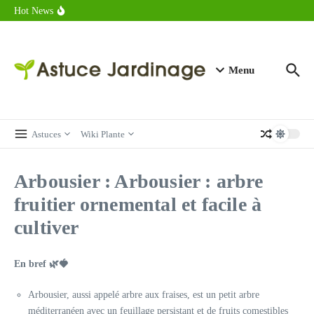
astuces forme
Aller au contenu
Hot News
Calorie endive : combien contient vraiment ce légume minceur ?
Combien de calories dans un croque monsieur en 2025 ?
Calorie croissant au beurre : ce qu’il faut savoir avant de déguster
en 2025
Menu
Astuces
Wiki Plante
Arbousier : Arbousier : arbre
fruitier ornemental et facile à
cultiver
En bref 🌿🍓
Arbousier, aussi appelé arbre aux fraises, est un petit arbre
méditerranéen avec un feuillage persistant et de fruits comestibles