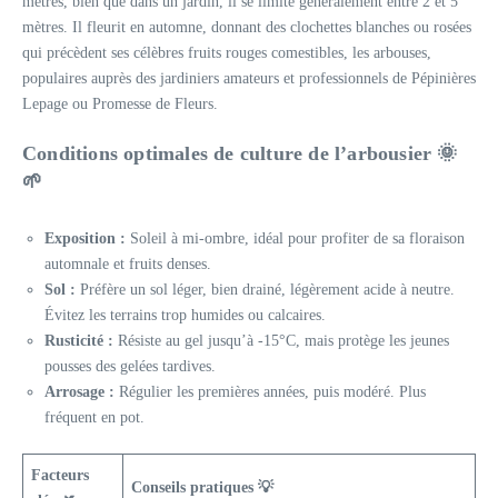
mètres, bien que dans un jardin, il se limite généralement entre 2 et 5
mètres. Il fleurit en automne, donnant des clochettes blanches ou rosées
qui précèdent ses célèbres fruits rouges comestibles, les arbouses,
populaires auprès des jardiniers amateurs et professionnels de Pépinières
Lepage ou Promesse de Fleurs.
Conditions optimales de culture de l’arbousier 🌞
🌱
Exposition :
Soleil à mi-ombre, idéal pour profiter de sa floraison
automnale et fruits denses.
Sol :
Préfère un sol léger, bien drainé, légèrement acide à neutre.
Évitez les terrains trop humides ou calcaires.
Rusticité :
Résiste au gel jusqu’à -15°C, mais protège les jeunes
pousses des gelées tardives.
Arrosage :
Régulier les premières années, puis modéré. Plus
fréquent en pot.
Facteurs
Conseils pratiques 💡