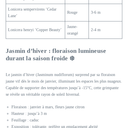
Lonicera sempervirens ‘Cedar
Rouge
3-6 m
Lane’
Jaune-
Lonicera henryi ‘Copper Beauty’
2-4 m
orangé
Jasmin d’hiver : floraison lumineuse
durant la saison froide ❄️
Le jasmin d’hiver (Jasminum nudiflorum) surprend par sa floraison
jaune vif dès le mois de janvier, illuminant les espaces les plus nuageux.
Capable de supporter des températures jusqu’à -15°C, cette grimpante
se révèle un véritable rayon de soleil hivernal.
Floraison : janvier à mars, fleurs jaune citron
Hauteur : jusqu’à 3 m
Feuillage : caduc
Exposition : tolérante, préfère un emplacement abrité