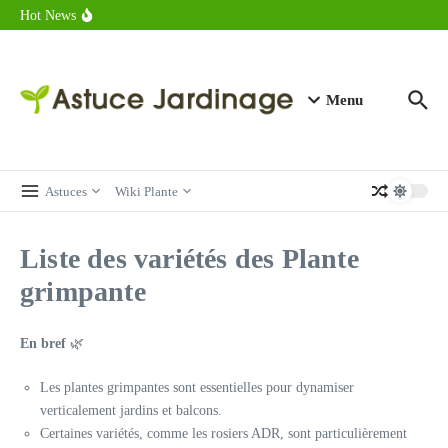
astuces forme
Aller au contenu
Hot News
Calorie endive : combien contient vraiment ce légume minceur ?
Combien de calories dans un croque monsieur en 2025 ?
Calorie croissant au beurre : ce qu’il faut savoir avant de déguster
en 2025
Menu
Astuces
Wiki Plante
Liste des variétés des Plante
grimpante
En bref
🌿
Les plantes grimpantes sont essentielles pour dynamiser
verticalement jardins et balcons.
Certaines variétés, comme les rosiers ADR, sont particulièrement