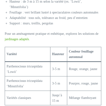
Hauteur : de 3 m à 15 m selon la variété (ex. ‘Lowii’,
‘Minutifolia’)
Feuillage : vert brillant lustré à spectaculaires couleurs automnales
Adaptabilité : tous sols, tolérance au froid, peu d’entretien
Support : murs, treillis, pergolas
Pour un aménagement pratique et esthétique, explorez les solutions de
jardinages adaptés
.
Couleur feuillage
Variété
Hauteur
automnal
Parthenocissus tricuspidata
3-5 m
Rouge, orange, jaune
‘Lowii’
Parthenocissus tricuspidata
3-5 m
Pourpre, rouge, jaune
‘Minutifolia’
Jusqu’à
Variétés classiques
Mélange flamboyant
15 m