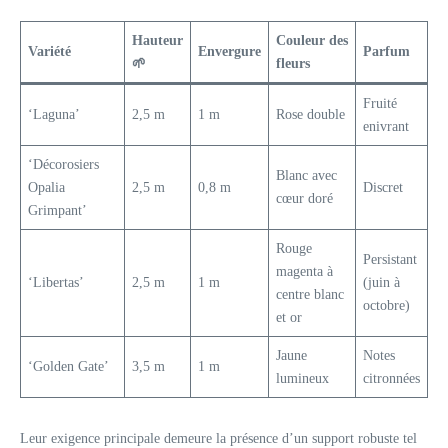
Hauteur
Couleur des
Variété
Envergure
Parfum
🌱
fleurs
Fruité
‘Laguna’
2,5 m
1 m
Rose double
enivrant
‘Décorosiers
Blanc avec
Opalia
2,5 m
0,8 m
Discret
cœur doré
Grimpant’
Rouge
Persistant
magenta à
‘Libertas’
2,5 m
1 m
(juin à
centre blanc
octobre)
et or
Jaune
Notes
‘Golden Gate’
3,5 m
1 m
lumineux
citronnées
Leur exigence principale demeure la présence d’un support robuste tel