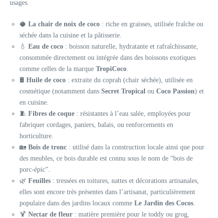
usages.
🥥
La chair de noix de coco
: riche en graisses, utilisée fraîche ou
séchée dans la cuisine et la pâtisserie.
💧
Eau de coco
: boisson naturelle, hydratante et rafraîchissante,
consommée directement ou intégrée dans des boissons exotiques
comme celles de la marque
TropiCoco
.
🛢️
Huile de coco
: extraite du coprah (chair séchée), utilisée en
cosmétique (notamment dans
Secret Tropical
ou
Coco Passion
) et
en cuisine.
🧵
Fibres de coque
: résistantes à l’eau salée, employées pour
fabriquer cordages, paniers, balais, ou renforcements en
horticulture.
🏡
Bois de tronc
: utilisé dans la construction locale ainsi que pour
des meubles, ce bois durable est connu sous le nom de “bois de
porc-épic”.
🌿
Feuilles
: tressées en toitures, nattes et décorations artisanales,
elles sont encore très présentes dans l’artisanat, particulièrement
populaire dans des jardins locaux comme
Le Jardin des Cocos
.
🍹
Nectar de fleur
: matière première pour le toddy ou grog,