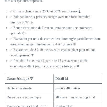
face aux cyclones tropicaux.
✅ Climats chauds entre
25°C et 30°C
sont idéaux 🌡️
✅ Sols sablonneux près des rivages avec une forte humidité
(environ 75%) 💧
✅ Bonne circulation de l’eau souterraine pour une croissance
optimale 💦
✅ Plantation par noix de coco entière, immergée partiellement sous
terre, avec une germination entre 4 et 10 mois 🌱
✅ Espacement de 8 à 10 mètres entre chaque plant pour un bon
développement 🌴
✅ Rentabilité maximale à partir de 15 ans avec une durée
économique allant jusqu’à 50 ans, et parfois plus 🌟
Caractéristique 🌴
Détail 📊
Hauteur maximale
Jusqu’à
40 mètres
Durée de vie économique
50 ans
en rendement optimal
Temps de maturation du fruit
Environ
1 an