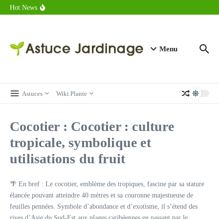
astuces forme
Aller au contenu
Hot News
Calorie endive : combien contient vraiment ce légume minceur ?
Combien de calories dans un croque monsieur en 2025 ?
Calorie croissant au beurre : ce qu’il faut savoir avant de déguster
en 2025
Menu
Astuces
Wiki Plante
Cocotier : Cocotier : culture
tropicale, symbolique et
utilisations du fruit
🌴 En bref : Le cocotier, emblème des tropiques, fascine par sa stature
élancée pouvant atteindre 40 mètres et sa couronne majestueuse de
feuilles pennées. Symbole d’abondance et d’exotisme, il s’étend des
rives d’Asie du Sud-Est aux plages caribéennes en passant par le