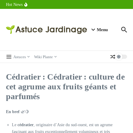
astuces forme
Aller au contenu
Hot News
Calorie endive : combien contient vraiment ce légume minceur ?
Combien de calories dans un croque monsieur en 2025 ?
Calorie croissant au beurre : ce qu’il faut savoir avant de déguster
en 2025
Menu
Astuces
Wiki Plante
Cédratier : Cédratier : culture de
cet agrume aux fruits géants et
parfumés
En bref
🌿🍋
Le
cédratier
, originaire d’Asie du sud-ouest, est un agrume
fascinant aux fruits exceptionnellement volumineux et très