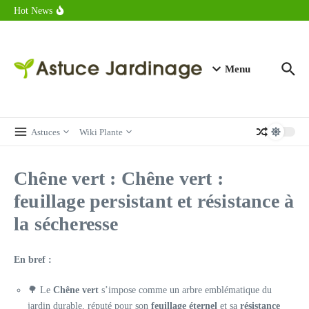
astuces forme
Aller au contenu
Hot News
Calorie endive : combien contient vraiment ce légume minceur ?
Combien de calories dans un croque monsieur en 2025 ?
Calorie croissant au beurre : ce qu’il faut savoir avant de déguster
en 2025
Menu
Astuces
Wiki Plante
Chêne vert : Chêne vert :
feuillage persistant et résistance à
la sécheresse
En bref :
🌳 Le
Chêne vert
s’impose comme un arbre emblématique du
jardin durable, réputé pour son
feuillage éternel
et sa
résistance