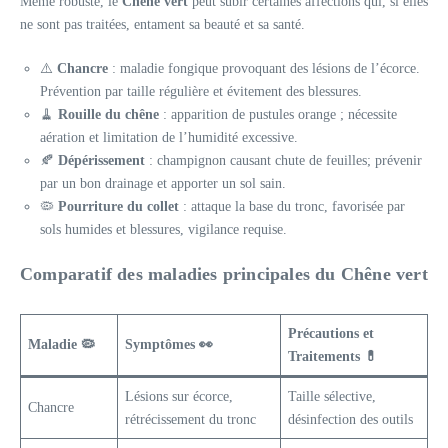
Même robuste, le
Chêne vert
peut subir certaines affections qui, si elles
ne sont pas traitées, entament sa beauté et sa santé.
⚠️
Chancre
: maladie fongique provoquant des lésions de l’écorce.
Prévention par taille régulière et évitement des blessures.
🧹
Rouille du chêne
: apparition de pustules orange ; nécessite
aération et limitation de l’humidité excessive.
🍂
Dépérissement
: champignon causant chute de feuilles; prévenir
par un bon drainage et apporter un sol sain.
🦠
Pourriture du collet
: attaque la base du tronc, favorisée par
sols humides et blessures, vigilance requise.
Comparatif des maladies principales du Chêne vert
Précautions et
Maladie 🦠
Symptômes 👀
Traitements 💊
Lésions sur écorce,
Taille sélective,
Chancre
rétrécissement du tronc
désinfection des outils