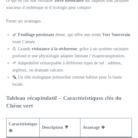
ce qui en fait une véritable
Terre Résistante
sur laquelle tout jardinier
soucieux d’esthétique et d’écologie peut compter.
Parmi ses avantages :
🌿
Feuillage persistant
dense, qui offre une teinte
Vert Souverain
toute l’année.
💪 Grande
résistance à la sécheresse
, grâce à un système racinaire
profond et une physiologie adaptée limitant l’évapotranspiration.
🌱 Adaptabilité remarquable à différents types de sol : sableux,
argileux, ou drainant calcaire.
🦜 Un rôle écologique primordial comme habitat pour la faune
locale.
Tableau récapitulatif – Caractéristiques clés du
Chêne vert
Caractéristique
Description 🌳
Avantage 🍀
🌟