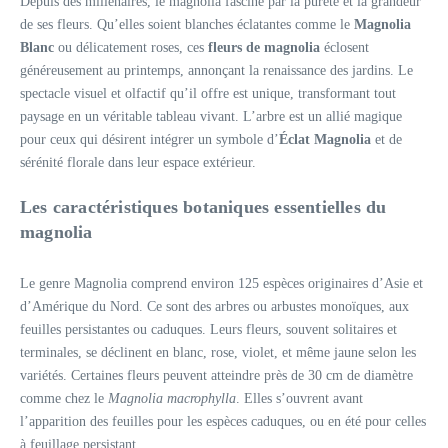
Depuis des millénaires, le magnolia fascine par la pureté et la grandeur
de ses fleurs. Qu’elles soient blanches éclatantes comme le
Magnolia
Blanc
ou délicatement roses, ces
fleurs de magnolia
éclosent
généreusement au printemps, annonçant la renaissance des jardins. Le
spectacle visuel et olfactif qu’il offre est unique, transformant tout
paysage en un véritable tableau vivant. L’arbre est un allié magique
pour ceux qui désirent intégrer un symbole d’
Éclat Magnolia
et de
sérénité florale dans leur espace extérieur.
Les caractéristiques botaniques essentielles du
magnolia
Le genre Magnolia comprend environ 125 espèces originaires d’Asie et
d’Amérique du Nord. Ce sont des arbres ou arbustes monoïques, aux
feuilles persistantes ou caduques. Leurs fleurs, souvent solitaires et
terminales, se déclinent en blanc, rose, violet, et même jaune selon les
variétés. Certaines fleurs peuvent atteindre près de 30 cm de diamètre
comme chez le
Magnolia macrophylla
. Elles s’ouvrent avant
l’apparition des feuilles pour les espèces caduques, ou en été pour celles
à feuillage persistant.