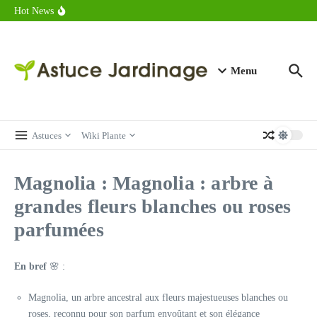
astuces forme
Aller au contenu
Hot News
Calorie endive : combien contient vraiment ce légume minceur ?
Combien de calories dans un croque monsieur en 2025 ?
Calorie croissant au beurre : ce qu’il faut savoir avant de déguster
en 2025
Menu
Astuces
Wiki Plante
Magnolia : Magnolia : arbre à
grandes fleurs blanches ou roses
parfumées
En bref
🌸 :
Magnolia, un arbre ancestral aux fleurs majestueuses blanches ou
roses, reconnu pour son parfum envoûtant et son élégance