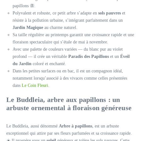
papillons 🦋.
Polyvalent et robuste, ce petit arbre s’adapte en
sols pauvres
et
résiste à la pollution urbaine, s’intégrant parfaitement dans un
Jardin Magique
au charme naturel.
Sa taille régulière au printemps garantit une croissance rapide et une
floraison spectaculaire qui s’étale de mai à novembre.
Avec une palette de couleurs variées — du blanc pur au violet
profond — il crée un véritable
Paradis des Papillons
et un
Éveil
du Jardin
coloré et enchanté.
Dans les petites surfaces ou en bac, il est un compagnon idéal,
notamment lorsqu’associé à des vivaces comme celles présentées
dans
Le Coin Fleuri
.
Le Buddleia, arbre aux papillons : un
arbuste ornemental à floraison généreuse
Le Buddleia, aussi dénommé
Arbre à papillons
, est un arbuste
exceptionnel qui attire par ses fleurs parfumées et sa croissance rapide.
☀️ Il prospère sous un
soleil
généreux et tolère les sols pauvres. Cette