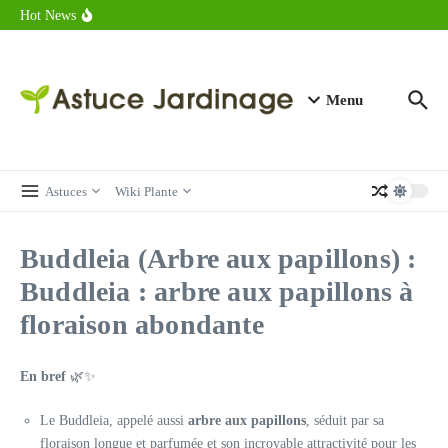
astuces forme
Aller au contenu
Hot News
Calorie endive : combien contient vraiment ce légume minceur ?
Combien de calories dans un croque monsieur en 2025 ?
Calorie croissant au beurre : ce qu’il faut savoir avant de déguster
en 2025
Menu
Astuces
Wiki Plante
Buddleia (Arbre aux papillons) :
Buddleia : arbre aux papillons à
floraison abondante
En bref
🌿✨
Le Buddleia, appelé aussi
arbre aux papillons
, séduit par sa
floraison longue et parfumée et son incroyable attractivité pour les