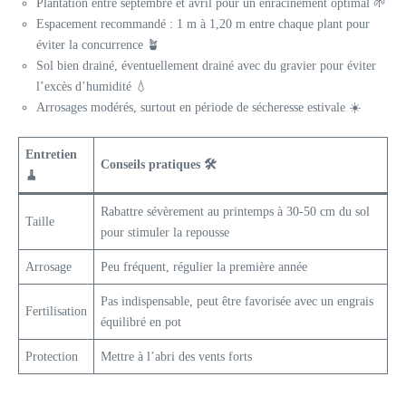
Plantation entre septembre et avril pour un enracinement optimal 🌱
Espacement recommandé : 1 m à 1,20 m entre chaque plant pour
éviter la concurrence 🪴
Sol bien drainé, éventuellement drainé avec du gravier pour éviter
l’excès d’humidité 💧
Arrosages modérés, surtout en période de sécheresse estivale ☀️
Entretien
Conseils pratiques 🛠️
🧹
Rabattre sévèrement au printemps à 30-50 cm du sol
Taille
pour stimuler la repousse
Arrosage
Peu fréquent, régulier la première année
Pas indispensable, peut être favorisée avec un engrais
Fertilisation
équilibré en pot
Protection
Mettre à l’abri des vents forts