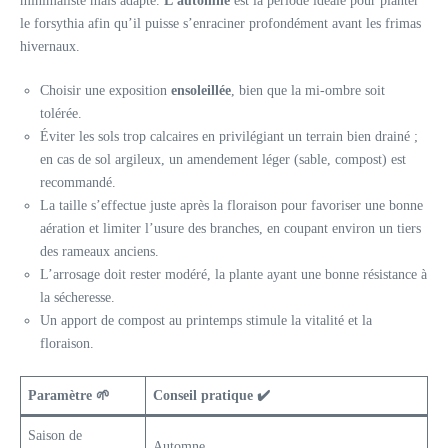
minimaliste mais adapté.
L’automne
est la période idéale pour planter
le forsythia afin qu’il puisse s’enraciner profondément avant les frimas
hivernaux.
Choisir une exposition
ensoleillée
, bien que la mi-ombre soit
tolérée.
Éviter les sols trop calcaires en privilégiant un terrain bien drainé ;
en cas de sol argileux, un amendement léger (sable, compost) est
recommandé.
La taille s’effectue juste après la floraison pour favoriser une bonne
aération et limiter l’usure des branches, en coupant environ un tiers
des rameaux anciens.
L’arrosage doit rester modéré, la plante ayant une bonne résistance à
la sécheresse.
Un apport de compost au printemps stimule la vitalité et la
floraison.
Paramètre 🌱
Conseil pratique ✔️
Saison de
Automne