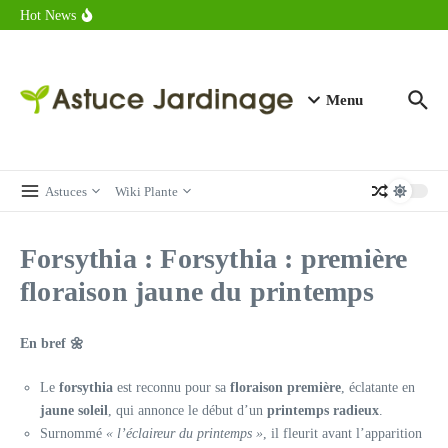
astuces forme
Aller au contenu
Hot News
Calorie endive : combien contient vraiment ce légume minceur ?
Combien de calories dans un croque monsieur en 2025 ?
Calorie croissant au beurre : ce qu’il faut savoir avant de déguster
en 2025
Menu
Astuces
Wiki Plante
Forsythia : Forsythia : première
floraison jaune du printemps
En bref 🌼
Le
forsythia
est reconnu pour sa
floraison première
, éclatante en
jaune soleil
, qui annonce le début d’un
printemps radieux
.
Surnommé
« l’éclaireur du printemps »
, il fleurit avant l’apparition