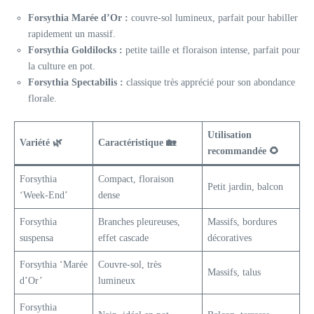
Forsythia Marée d’Or :
couvre-sol lumineux, parfait pour habiller
rapidement un massif.
Forsythia Goldilocks :
petite taille et floraison intense, parfait pour
la culture en pot.
Forsythia Spectabilis :
classique très apprécié pour son abondance
florale.
Utilisation
Variété 🌿
Caractéristique 🏡
recommandée 🌻
Forsythia
Compact, floraison
Petit jardin, balcon
‘Week-End’
dense
Forsythia
Branches pleureuses,
Massifs, bordures
suspensa
effet cascade
décoratives
Forsythia ‘Marée
Couvre-sol, très
Massifs, talus
d’Or’
lumineux
Forsythia