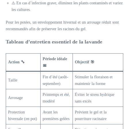
⚠️ En cas d’infection grave, éliminez les plants contaminés et variez
les cultures.
Pour les potées, un enveloppement hivernal et un arrosage réduit sont
recommandés afin de préserver les racines du gel.
Tableau d’entretien essentiel de la lavande
Période idéale
Action 🔧
Objectif 🎯
📅
Fin d’été (août-
Stimuler la floraison et
Taille
septembre)
maintenir la forme
Printemps et été,
Éviter le stress hydrique
Arrosage
modéré
sans excès
Protection
Avant les
Prévient le gel et la
hivernale (en pot)
premières gelées
pourriture racinaire