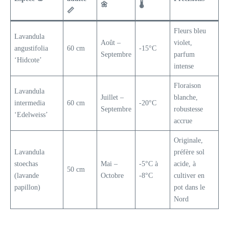
🌼
🌡️
📏
Fleurs bleu
Lavandula
Août –
violet,
angustifolia
60 cm
-15°C
Septembre
parfum
‘Hidcote’
intense
Floraison
Lavandula
Juillet –
blanche,
intermedia
60 cm
-20°C
Septembre
robustesse
‘Edelweiss’
accrue
Originale,
Lavandula
préfère sol
stoechas
Mai –
-5°C à
acide, à
50 cm
(lavande
Octobre
-8°C
cultiver en
papillon)
pot dans le
Nord