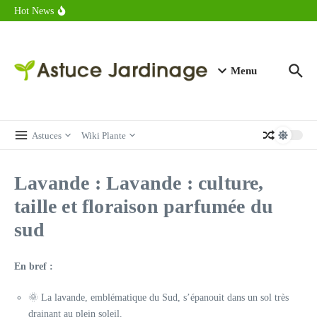
astuces forme
Aller au contenu
Hot News
Calorie endive : combien contient vraiment ce légume minceur ?
Combien de calories dans un croque monsieur en 2025 ?
Calorie croissant au beurre : ce qu’il faut savoir avant de déguster
en 2025
Menu
Astuces
Wiki Plante
Lavande : Lavande : culture,
taille et floraison parfumée du
sud
En bref :
🌞 La lavande, emblématique du Sud, s’épanouit dans un sol très
drainant au plein soleil.