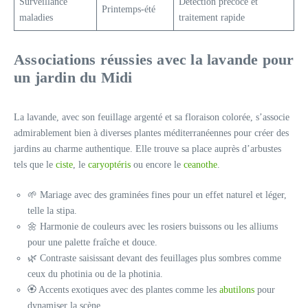
Surveillance
Détection précoce et
Printemps-été
maladies
traitement rapide
Associations réussies avec la lavande pour
un jardin du Midi
La lavande, avec son feuillage argenté et sa floraison colorée, s’associe
admirablement bien à diverses plantes méditerranéennes pour créer des
jardins au charme authentique. Elle trouve sa place auprès d’arbustes
tels que le
ciste
, le
caryoptéris
ou encore le
ceanothe
.
🌱 Mariage avec des graminées fines pour un effet naturel et léger,
telle la stipa.
🌼 Harmonie de couleurs avec les rosiers buissons ou les alliums
pour une palette fraîche et douce.
🌿 Contraste saisissant devant des feuillages plus sombres comme
ceux du photinia ou de la photinia.
🏵️ Accents exotiques avec des plantes comme les
abutilons
pour
dynamiser la scène.