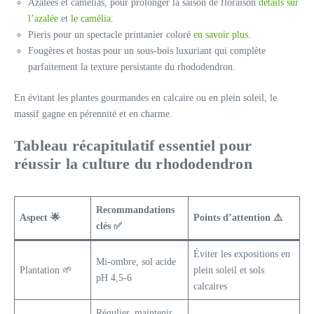
Azalées et camélias, pour prolonger la saison de floraison
détails sur
l’azalée
et
le camélia
.
Pieris pour un spectacle printanier coloré
en savoir plus
.
Fougères et hostas pour un sous-bois luxuriant qui complète
parfaitement la texture persistante du rhododendron.
En évitant les plantes gourmandes en calcaire ou en plein soleil, le
massif gagne en pérennité et en charme.
Tableau récapitulatif essentiel pour
réussir la culture du rhododendron
Recommandations
Aspect 🌟
Points d’attention ⚠️
clés ✅
Éviter les expositions en
Mi-ombre, sol acide
Plantation 🌱
plein soleil et sols
pH 4,5-6
calcaires
Régulier, maintenir