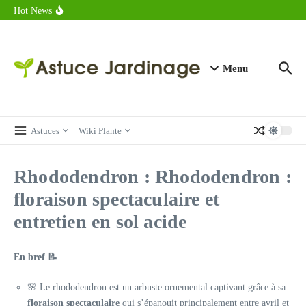
astuces forme
Aller au contenu
Hot News
Calorie endive : combien contient vraiment ce légume minceur ?
Combien de calories dans un croque monsieur en 2025 ?
Calorie croissant au beurre : ce qu’il faut savoir avant de déguster
en 2025
Menu
Astuces
Wiki Plante
Rhododendron : Rhododendron :
floraison spectaculaire et
entretien en sol acide
En bref 📝
🌸 Le rhododendron est un arbuste ornemental captivant grâce à sa
floraison spectaculaire
qui s’épanouit principalement entre avril et