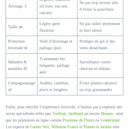
Ne pas trop arroser afin
Arrosage 💧
sol frais, eau non
d’éviter la pourriture
calcaire
Légère après
Ne pas tailler sévèrement
Taille ✂️
floraison
ni hors saison
Protection
Voile d’hivernage et
Protéger du gel et des
hivernale ❄️
paillage épais
vents desséchants
Traitements bio
Maladies &
Surveillance contre
fréquents, paillage
nuisibles 🦠
chlorose et oïdium
aéré
Compagnonnage
Azalées, camélias,
Éviter plantes calcaires
🌿
pieris et fougères
ou trop gourmandes
Enfin, pour enrichir l’expérience horticole, n’hésitez pas à explorer des
serres spécialisées telles que
Truffaut
,
Jardiland
ou encore
Botanic
, ainsi
que les pépinières en ligne comme
Promesse de Fleurs
ou
Leaderplant
.
Les experts de
Gamm Vert
,
Willemse France
et
Plantes et Jardins
sont