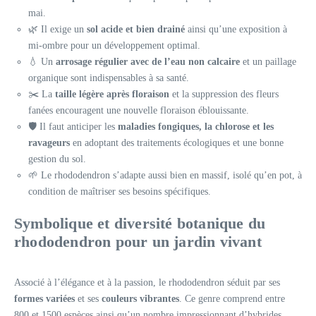
mai.
🌿 Il exige un
sol acide et bien drainé
ainsi qu’une exposition à
mi-ombre pour un développement optimal.
💧 Un
arrosage régulier avec de l’eau non calcaire
et un paillage
organique sont indispensables à sa santé.
✂️ La
taille légère après floraison
et la suppression des fleurs
fanées encouragent une nouvelle floraison éblouissante.
🛡️ Il faut anticiper les
maladies fongiques, la chlorose et les
ravageurs
en adoptant des traitements écologiques et une bonne
gestion du sol.
🌱 Le rhododendron s’adapte aussi bien en massif, isolé qu’en pot, à
condition de maîtriser ses besoins spécifiques.
Symbolique et diversité botanique du
rhododendron pour un jardin vivant
Associé à l’élégance et à la passion, le rhododendron séduit par ses
formes variées
et ses
couleurs vibrantes
. Ce genre comprend entre
800 et 1500 espèces ainsi qu’un nombre impressionnant d’hybrides.