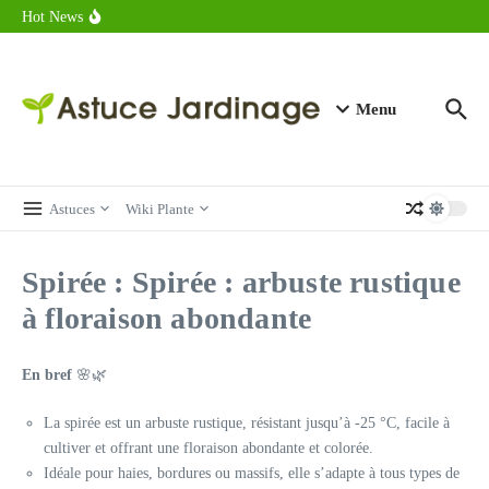
astuces forme
Aller au contenu
Hot News
Calorie endive : combien contient vraiment ce légume minceur ?
Combien de calories dans un croque monsieur en 2025 ?
Calorie croissant au beurre : ce qu’il faut savoir avant de déguster
en 2025
Menu
Astuces
Wiki Plante
Spirée : Spirée : arbuste rustique
à floraison abondante
En bref
🌸🌿
La spirée est un arbuste rustique, résistant jusqu’à -25 °C, facile à
cultiver et offrant une floraison abondante et colorée.
Idéale pour haies, bordures ou massifs, elle s’adapte à tous types de