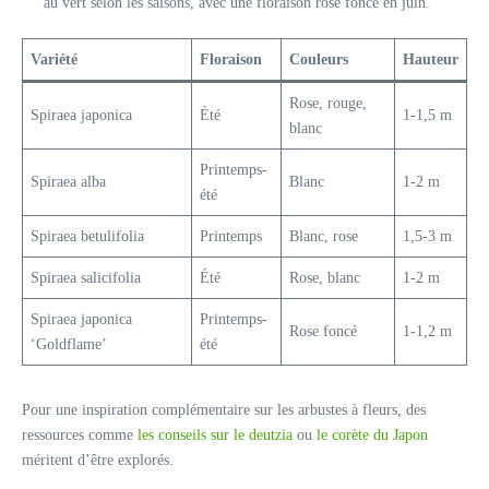
au vert selon les saisons, avec une floraison rose foncé en juin.
Variété
Floraison
Couleurs
Hauteur
Rose, rouge,
Spiraea japonica
Été
1-1,5 m
blanc
Printemps-
Spiraea alba
Blanc
1-2 m
été
Spiraea betulifolia
Printemps
Blanc, rose
1,5-3 m
Spiraea salicifolia
Été
Rose, blanc
1-2 m
Spiraea japonica
Printemps-
Rose foncé
1-1,2 m
‘Goldflame’
été
Pour une inspiration complémentaire sur les arbustes à fleurs, des
ressources comme
les conseils sur le deutzia
ou
le corète du Japon
méritent d’être explorés.