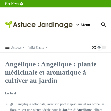
astuces forme
Aller au contenu
Hot News
Calorie endive : combien contient vraiment ce légume minceur ?
Combien de calories dans un croque monsieur en 2025 ?
Calorie croissant au beurre : ce qu’il faut savoir avant de déguster
en 2025
Menu
Astuces
Wiki Plante
Angélique : Angélique : plante
médicinale et aromatique à
cultiver au jardin
En bref :
🌿 L’angélique officinale, avec son port majestueux et ses ombelles
florales, est une plante idéale pour le
Jardin d’Angélique
, alliant