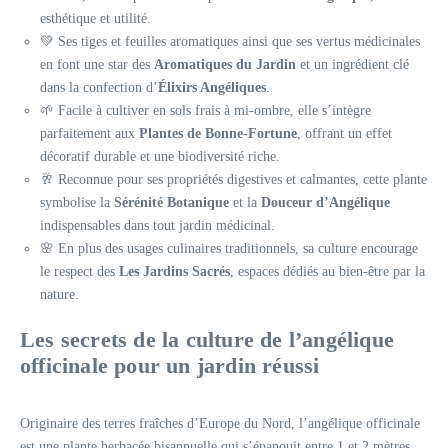
esthétique et utilité.
💚 Ses tiges et feuilles aromatiques ainsi que ses vertus médicinales
en font une star des
Aromatiques du Jardin
et un ingrédient clé
dans la confection d’
Élixirs Angéliques
.
🌱 Facile à cultiver en sols frais à mi-ombre, elle s’intègre
parfaitement aux
Plantes de Bonne-Fortune
, offrant un effet
décoratif durable et une biodiversité riche.
🥂 Reconnue pour ses propriétés digestives et calmantes, cette plante
symbolise la
Sérénité Botanique
et la
Douceur d’Angélique
indispensables dans tout jardin médicinal.
🌸 En plus des usages culinaires traditionnels, sa culture encourage
le respect des
Les Jardins Sacrés
, espaces dédiés au bien-être par la
nature.
Les secrets de la culture de l’angélique
officinale pour un jardin réussi
Originaire des terres fraîches d’Europe du Nord, l’angélique officinale
est une plante herbacée bisannuelle qui s’épanouit entre 1 et 2 mètres.