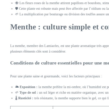
🐝 Les fleurs roses de la menthe attirent papillons et bourdons, stimu
🛡️ Cette plante est robuste mais peut être affectée par l’oïdium ou la
🌱 La multiplication par bouturage ou division des touffes assure un
Menthe : culture simple et co
La menthe, membre des Lamiacées, est une plante aromatique très apprécié
plusieurs éléments clés sont à considérer.
Conditions de culture essentielles pour une m
Pour une plante saine et gourmande, voici les facteurs principaux :
🌥️
Exposition :
la menthe préfère la mi-ombre, où l’humidité est pré
🌱
Type de sol :
un sol léger et riche en matière organique, avec u
🌡️
Rusticité :
très résistante, la menthe supporte bien le gel, ce qui f