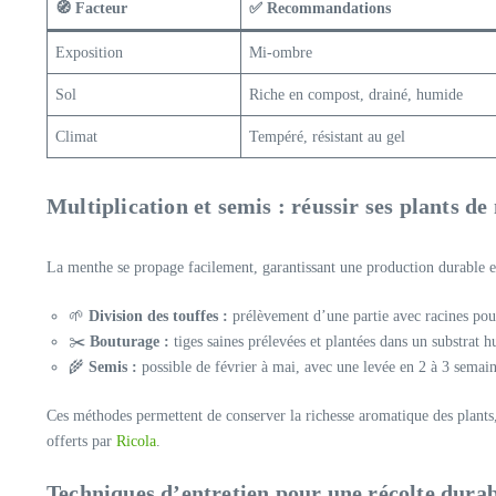
🧭 Facteur
✅ Recommandations
Exposition
Mi-ombre
Sol
Riche en compost, drainé, humide
Climat
Tempéré, résistant au gel
Multiplication et semis : réussir ses plants d
La menthe se propage facilement, garantissant une production durable e
🌱
Division des touffes :
prélèvement d’une partie avec racines pour
✂️
Bouturage :
tiges saines prélevées et plantées dans un substrat 
🌾
Semis :
possible de février à mai, avec une levée en 2 à 3 semain
Ces méthodes permettent de conserver la richesse aromatique des plants, 
offerts par
Ricola
.
Techniques d’entretien pour une récolte dura