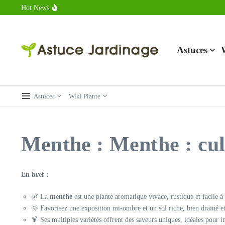
Aller au contenu
Hot News
Calorie endive : combien contient vraiment ce légume minceur ?
Combien de calories dans un croque monsieur en 2025 ?
Calorie croissant au beurre : ce qu’il faut savoir avant de déguster 
Astuces
Astuces
Wiki Plante
Menthe : Menthe : cultu
En bref :
🌿 La
menthe
est une plante aromatique vivace, rustique et facile à c
🌞 Favorisez une exposition mi-ombre et un sol riche, bien drainé 
🍹 Ses multiples variétés offrent des saveurs uniques, idéales pour in