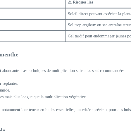
⚠️ Risques liés
Soleil direct pouvant assécher la plant
Sol trop argileux ou sec entraîne stre
Gel tardif peut endommager jeunes po
e menthe
t abondante. Les techniques de multiplication suivantes sont recommandées :
 replanter.
humide.
es mais plus longue que la multiplication végétative.
notamment leur teneur en huiles essentielles, un critère précieux pour des bois
ble