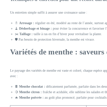
Un entretien simple suffit à assurer une croissance saine :
🚿
Arrosage :
régulier en été, modéré au reste de l’année, surtout ap
🧹
Désherbage et binage :
pour éviter la concurrence et favoriser l’
✂️
Taillage :
taille à ras en fin d’hiver pour revitaliser la plante.
🛡️ Pas besoin de protection hivernale, la menthe est vivace.
Variétés de menthe : saveurs 
Le paysage des variétés de menthe est vaste et coloré, chaque espèce app
avec :
🍫
Menthe chocolat :
délicatement parfumée, parfaite dans les desse
🍋
Menthe citron :
fraîche et acidulée, elle sublime les salades et t
🔥
Menthe poivrée :
au goût plus prononcé, parfaite pour cocktails 