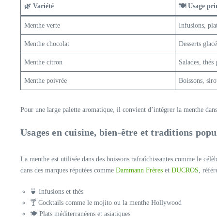
🌿 Variété
🍽️ Usage pri
Menthe verte
Infusions, plat
Menthe chocolat
Desserts glacé
Menthe citron
Salades, thés 
Menthe poivrée
Boissons, siro
Pour une large palette aromatique, il convient d’intégrer la menthe da
Usages en cuisine, bien-être et traditions popu
La menthe est utilisée dans des boissons rafraîchissantes comme le célèb
dans des marques réputées comme
Dammann Frères
et
DUCROS
, réfé
🍵 Infusions et thés
🍸 Cocktails comme le mojito ou la menthe Hollywood
🍽️ Plats méditerranéens et asiatiques