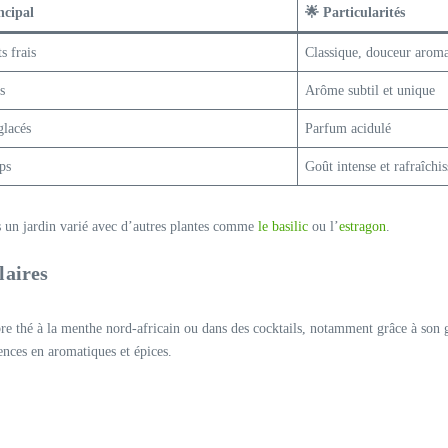
ncipal
🌟 Particularités
s frais
Classique, douceur arom
s
Arôme subtil et unique
glacés
Parfum acidulé
ps
Goût intense et rafraîchis
ns un jardin varié avec d’autres plantes comme
le basilic
ou l’
estragon
.
laires
re thé à la menthe nord-africain ou dans des cocktails, notamment grâce à son go
rences en aromatiques et épices.