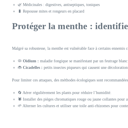
🌿 Médicinales : digestives, antiseptiques, toniques
🐛 Repousse mites et rongeurs en placard
Protéger la menthe : identifi
Malgré sa robustesse, la menthe est vulnérable face à certains ennemis
🦠
Oïdium :
maladie fongique se manifestant par un feutrage blanc s
🐞
Cicadelles :
petits insectes piqueurs qui causent une décoloration
Pour limiter ces attaques, des méthodes écologiques sont recommandées
🔄 Aérer régulièrement les plants pour réduire l’humidité.
🕷️ Installer des pièges chromatiques rouge ou jaune collantes pour at
🌱 Alterner les cultures et utiliser une toile anti-rhizomes pour cont