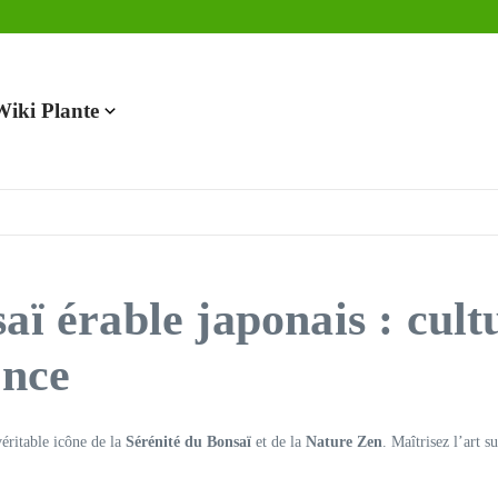
en 2025
Wiki Plante
aï érable japonais : cultu
ence
véritable icône de la
Sérénité du Bonsaï
et de la
Nature Zen
. Maîtrisez l’art s