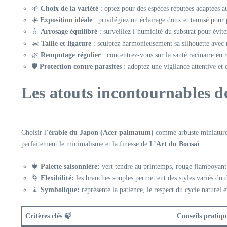
🌱
Choix de la variété
: optez pour des espèces réputées adaptées au 
☀️
Exposition idéale
: privilégiez un éclairage doux et tamisé pour p
💧
Arrosage équilibré
: surveillez l’humidité du substrat pour évite
✂️
Taille et ligature
: sculptez harmonieusement sa silhouette avec 
🌿
Rempotage régulier
: concentrez-vous sur la santé racinaire en r
🛡️
Protection contre parasites
: adoptez une vigilance attentive et d
Les atouts incontournables d
Choisir l’
érable du Japon (Acer palmatum)
comme arbuste miniature
parfaitement le minimalisme et la finesse de
L’Art du Bonsaï
.
🍁
Palette saisonnière:
vert tendre au printemps, rouge flamboyant
🌀
Flexibilité:
les branches souples permettent des styles variés du d
🧘
Symbolique:
représente la patience, le respect du cycle naturel e
Critères clés 🍃
Conseils pratiq