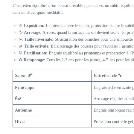
L’entretien équilibré d’un bonsaï d’érable japonais est un subtil équilib
dans un rituel quasi méditatif.
🌞
Exposition:
Lumière tamisée le matin, protection contre le soleil
💦
Arrosage:
Arrosez quand la surface du sol devient sèche, en privi
✂️
Taille hivernale:
Structuration des branches pour une silhouette
🌿
Taille estivale:
Éclaircissage des pousses pour favoriser l’aération
💚
Fertilisation:
Engrais équilibré au printemps et préparation à l’
♻️
Rempotage:
Tous les 2-3 ans pour les jeunes, 4-5 ans pour les pl
Saison 🍂
Entretien clé 🔧
Printemps
Engrais riche en azote p
Été
Arrosage régulier et tail
Automne
Engrais renforçant racin
Hiver
Protection contre le gel,