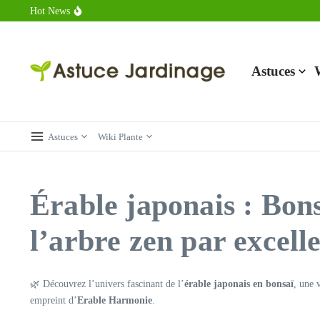
Aller au contenu
Hot News
Calorie endive : combien contient vraiment ce légume minceur ?
Combien de calories dans un croque monsieur en 2025 ?
Calorie croissant au beurre : ce qu’il faut savoir avant de déguster 
Astuces
Astuces
Wiki Plante
Érable japonais : Bons
l’arbre zen par excell
🌿 Découvrez l’univers fascinant de l’
érable japonais en bonsaï
, une 
empreint d’
Erable Harmonie
.