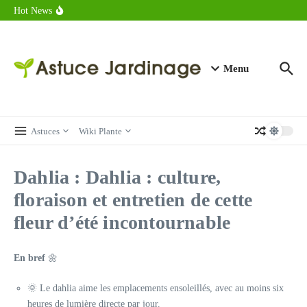
astuces forme
Aller au contenu
Hot News
Calorie endive : combien contient vraiment ce légume minceur ?
Combien de calories dans un croque monsieur en 2025 ?
Calorie croissant au beurre : ce qu’il faut savoir avant de déguster
en 2025
Menu
Astuces
Wiki Plante
Dahlia : Dahlia : culture,
floraison et entretien de cette
fleur d’été incontournable
En bref
🌼
🌞 Le dahlia aime les emplacements ensoleillés, avec au moins six
heures de lumière directe par jour.