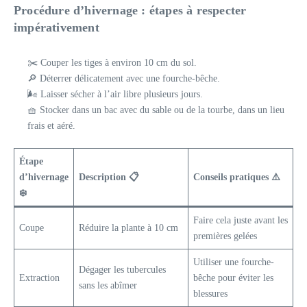
Procédure d’hivernage : étapes à respecter
impérativement
✂️ Couper les tiges à environ 10 cm du sol.
🔎 Déterrer délicatement avec une fourche-bêche.
🌬️ Laisser sécher à l’air libre plusieurs jours.
🧺 Stocker dans un bac avec du sable ou de la tourbe, dans un lieu
frais et aéré.
Étape
d’hivernage
Description 📋
Conseils pratiques ⚠️
❄️
Faire cela juste avant les
Coupe
Réduire la plante à 10 cm
premières gelées
Utiliser une fourche-
Dégager les tubercules
Extraction
bêche pour éviter les
sans les abîmer
blessures