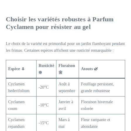
Choisir les variétés robustes à
Parfum
Cyclamen
pour résister au gel
Le choix de la variété est primordial pour un jardin flamboyant pendant
les frimas. Certaines espèces affichent une rusticité remarquable :
Rusticité
Floraison
Espèce 🌷
Atouts 🌿
❄️
🌼
Cyclamen
Août à
Feuillage persistant,
-20°C
hederifolium
septembre
grande robustesse
Cyclamen
Janvier à
Floraison hivernale
-10°C
coum
avril
colorée
Cyclamen
Mars à
Fleur rampante et
-15°C
repandum
mai
abondante