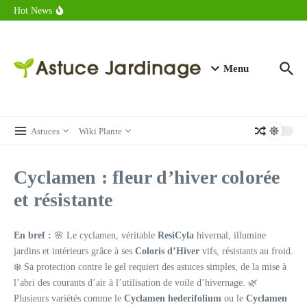
astuces forme
Aller au contenu
Hot News
Calorie endive : combien contient vraiment ce légume minceur ?
Combien de calories dans un croque monsieur en 2025 ?
Calorie croissant au beurre : ce qu’il faut savoir avant de déguster
en 2025
Menu
Astuces
Wiki Plante
Cyclamen : fleur d’hiver colorée
et résistante
En bref :
🌸 Le cyclamen, véritable
ResiCyla
hivernal, illumine
jardins et intérieurs grâce à ses
Coloris d’Hiver
vifs, résistants au froid.
❄️ Sa protection contre le gel requiert des astuces simples, de la mise à
l’abri des courants d’air à l’utilisation de voile d’hivernage. 🌿
Plusieurs variétés comme le
Cyclamen hederifolium
ou le
Cyclamen