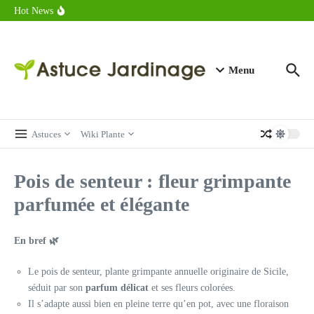
astuces forme
Aller au contenu
Hot News
Calorie endive : combien contient vraiment ce légume minceur ?
Combien de calories dans un croque monsieur en 2025 ?
Calorie croissant au beurre : ce qu’il faut savoir avant de déguster
en 2025
Menu
Astuces
Wiki Plante
Pois de senteur : fleur grimpante
parfumée et élégante
En bref 🌿
Le pois de senteur, plante grimpante annuelle originaire de Sicile,
séduit par son
parfum délicat
et ses fleurs colorées.
Il s’adapte aussi bien en pleine terre qu’en pot, avec une floraison