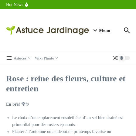
astuces forme
Aller au contenu
Hot News
Calorie endive : combien contient vraiment ce légume minceur ?
Combien de calories dans un croque monsieur en 2025 ?
Calorie croissant au beurre : ce qu’il faut savoir avant de déguster
en 2025
Menu
Astuces
Wiki Plante
Rose : reine des fleurs, culture et
entretien
En bref 🌹✨
Le choix d’un emplacement ensoleillé et d’un sol bien drainé est
primordial pour des rosiers épanouis.
Planter à l’automne ou au début du printemps favorise un