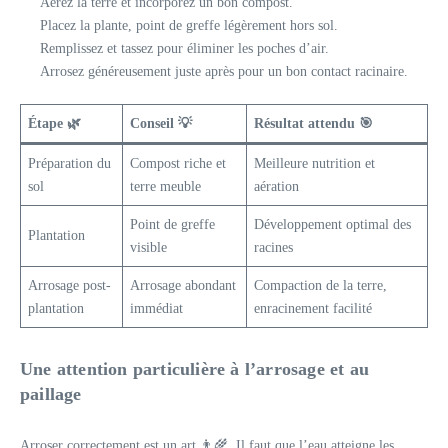
Aérez la terre et incorporez un bon compost.
Placez la plante, point de greffe légèrement hors sol.
Remplissez et tassez pour éliminer les poches d’air.
Arrosez généreusement juste après pour un bon contact racinaire.
Étape
🌿
Conseil
💡
Résultat attendu
🎯
Préparation du
Compost riche et
Meilleure nutrition et
sol
terre meuble
aération
Point de greffe
Développement optimal des
Plantation
visible
racines
Arrosage post-
Arrosage abondant
Compaction de la terre,
plantation
immédiat
enracinement facilité
Une attention particulière à l’arrosage et au
paillage
Arroser correctement est un art 👨‍🌾. Il faut que l’eau atteigne les