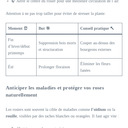
🍃 Aérer le centre du rosier pour une meilleure circulation de l’air.
Attention à ne pas trop tailler pour éviter de stresser la plante.
Moment
⏰
But
🎯
Conseil pratique
🔨
Fin
Suppression bois morts
Couper au-dessus des
d’hiver/début
et structuration
bourgeons externes
printemps
Éliminer les fleurs
Été
Prolonger floraison
fanées
Anticiper les maladies et protéger vos roses
naturellement
Les rosiers sont souvent la cible de maladies comme
l’oïdium
ou la
rouille
, visibles par des taches blanches ou orangées. Il faut agir vite :