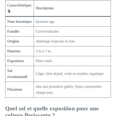
Caractéristique
Description
🪴
Nom botanique
Ipomoea spp.
Famille
Convolvulacées
Origine
Amérique tropicale et Asie
Hauteur
3 m à 7 m
Exposition
Plein soleil
Sol
Léger, bien drainé, riche en matière organique
recommandé
Juin aux premières gelées, fleurs renouvelées
Floraison
chaque jour
Quel sol et quelle exposition pour une
culture florissante ?