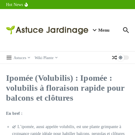
astuces forme
Aller au contenu
Hot News
Calorie endive : combien contient vraiment ce légume minceur ?
Combien de calories dans un croque monsieur en 2025 ?
Calorie croissant au beurre : ce qu’il faut savoir avant de déguster
en 2025
Menu
Astuces
Wiki Plante
Ipomée (Volubilis) : Ipomée :
volubilis à floraison rapide pour
balcons et clôtures
En bref :
🌿 L’ipomée, aussi appelée volubilis, est une plante grimpante à
croissance rapide idéale pour habiller balcons, pergolas et clôtures