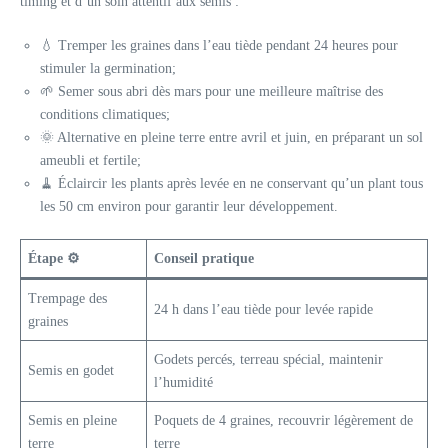
timing et d’un soin attentif aux semis :
💧 Tremper les graines dans l’eau tiède pendant 24 heures pour
stimuler la germination;
🌱 Semer sous abri dès mars pour une meilleure maîtrise des
conditions climatiques;
🌞 Alternative en pleine terre entre avril et juin, en préparant un sol
ameubli et fertile;
🧹 Éclaircir les plants après levée en ne conservant qu’un plant tous
les 50 cm environ pour garantir leur développement.
Étape ⚙️
Conseil pratique
Trempage des
24 h dans l’eau tiède pour levée rapide
graines
Godets percés, terreau spécial, maintenir
Semis en godet
l’humidité
Semis en pleine
Poquets de 4 graines, recouvrir légèrement de
terre
terre