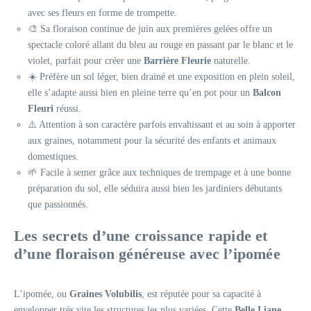
avec ses fleurs en forme de trompette.
🎨 Sa floraison continue de juin aux premières gelées offre un
spectacle coloré allant du bleu au rouge en passant par le blanc et le
violet, parfait pour créer une
Barrière Fleurie
naturelle.
☀️ Préfère un sol léger, bien drainé et une exposition en plein soleil,
elle s’adapte aussi bien en pleine terre qu’en pot pour un
Balcon
Fleuri
réussi.
⚠️ Attention à son caractère parfois envahissant et au soin à apporter
aux graines, notamment pour la sécurité des enfants et animaux
domestiques.
🌱 Facile à semer grâce aux techniques de trempage et à une bonne
préparation du sol, elle séduira aussi bien les jardiniers débutants
que passionnés.
Les secrets d’une
croissance rapide
et
d’une floraison généreuse avec l’ipomée
L’ipomée, ou
Graines Volubilis
, est réputée pour sa capacité à
envelopper très vite les structures les plus variées. Cette
Belle Liane