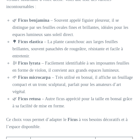
incontournables :
🌿
Ficus benjamina
– Souvent appelé figuier pleureur, il se
distingue par ses feuilles ovales fines et brillantes, idéales pour les
espaces lumineux sans soleil direct.
🌳
Ficus elastica
– La plante caoutchouc aux larges feuilles
brillantes, souvent panachées de rougeâtre, résistante et facile à
entretenir.
🎻
Ficus lyrata
– Facilement identifiable à ses imposantes feuilles
en forme de violon, il convient aux grands espaces lumineux.
🌱
Ficus microcarpa
– Très utilisé en bonsaï, il affiche un feuillage
compact et un tronc sculptural, parfait pour les amateurs d’art
végétal.
🌿
Ficus retusa
– Autre ficus apprécié pour la taille en bonsaï grâce
à sa facilité de mise en forme.
Ce choix vous permet d’adapter le
Ficus
à vos besoins décoratifs et à
l’espace disponible.