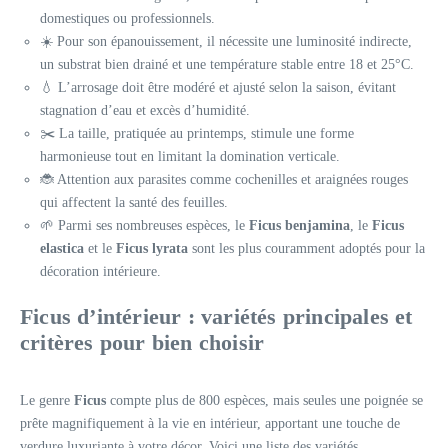
domestiques ou professionnels.
☀️ Pour son épanouissement, il nécessite une luminosité indirecte,
un substrat bien drainé et une température stable entre 18 et 25°C.
💧 L’arrosage doit être modéré et ajusté selon la saison, évitant
stagnation d’eau et excès d’humidité.
✂️ La taille, pratiquée au printemps, stimule une forme
harmonieuse tout en limitant la domination verticale.
🐞 Attention aux parasites comme cochenilles et araignées rouges
qui affectent la santé des feuilles.
🌱 Parmi ses nombreuses espèces, le
Ficus benjamina
, le
Ficus
elastica
et le
Ficus lyrata
sont les plus couramment adoptés pour la
décoration intérieure.
Ficus d’intérieur : variétés principales et
critères pour bien choisir
Le genre
Ficus
compte plus de 800 espèces, mais seules une poignée se
prête magnifiquement à la vie en intérieur, apportant une touche de
verdure luxuriante à votre décor. Voici une liste des variétés