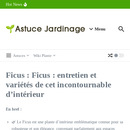
astuces forme
Aller au contenu
Hot News
Calorie endive : combien contient vraiment ce légume minceur ?
Combien de calories dans un croque monsieur en 2025 ?
Calorie croissant au beurre : ce qu’il faut savoir avant de déguster
en 2025
Menu
Astuces
Wiki Plante
Ficus : Ficus : entretien et
variétés de cet incontournable
d’intérieur
En bref :
🌿 Le Ficus est une plante d’intérieur emblématique connue pour sa
robustesse et son élégance, convenant parfaitement aux espaces