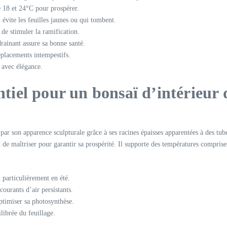
e 18 et 24°C pour prospérer.
 évite les feuilles jaunes ou qui tombent.
de stimuler la ramification.
rainant assure sa bonne santé.
déplacements intempestifs.
t avec élégance.
entiel pour un bonsaï d’intérieur
son apparence sculpturale grâce à ses racines épaisses apparentées à des tuberc
t de maîtriser pour garantir sa prospérité. Il supporte des températures compris
, particulièrement en été.
ourants d’air persistants.
ptimiser sa photosynthèse.
librée du feuillage.