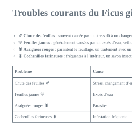
Troubles courants du Ficus gi
🍂
Chute des feuilles
: souvent causée par un stress dû à un change
💛
Feuilles jaunes
: généralement causées par un excès d’eau, veille
🕷️
Araignées rouges
: parasitent le feuillage, un traitement avec u
🐛
Cochenilles farineuses
: fréquentes à l’intérieur, un savon insect
Problème
Cause
Chute des feuilles 🍂
Stress, changement d’e
Feuilles jaunes 💛
Excès d’eau
Araignées rouges 🕷️
Parasites
Cochenilles farineuses 🐛
Infestation fréquente