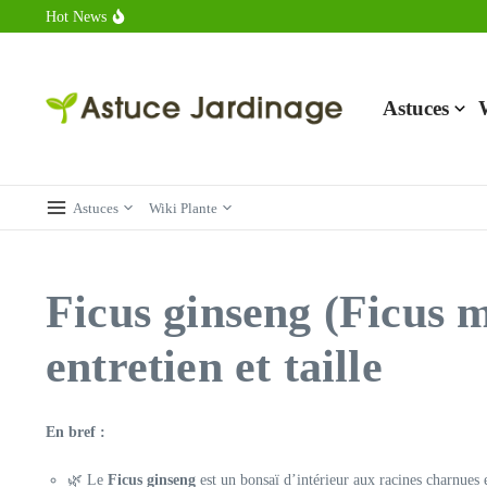
Aller au contenu
Hot News
Calorie endive : combien contient vraiment ce légume minceur ?
Combien de calories dans un croque monsieur en 2025 ?
Calorie croissant au beurre : ce qu’il faut savoir avant de déguster 
Astuces
Astuces
Wiki Plante
Ficus ginseng (Ficus m
entretien et taille
En bref :
🌿 Le
Ficus ginseng
est un bonsaï d’intérieur aux racines charnues e