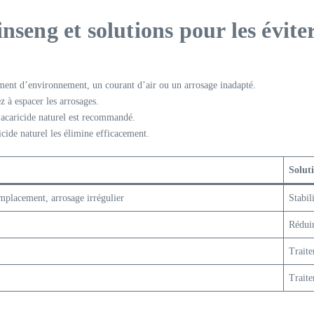
nseng et solutions pour les évite
ment d’environnement, un courant d’air ou un arrosage inadapté.
z à espacer les arrosages.
n acaricide naturel est recommandé.
icide naturel les élimine efficacement.
Solut
mplacement, arrosage irrégulier
Stabil
Réduir
Traite
Traite