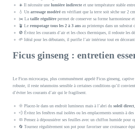
☀️ Il nécessite une
lumière indirecte
et une température stable entr
💧 Un
arrosage modéré
en vérifiant que la terre soit sèche sur 2 cm
✂️ La
taille régulière
permet de conserver sa forme harmonieuse et 
🪴 Le
rempotage tous les 2 à 3 ans
au printemps dans un substrat d
🚫 Évitez les courants d’air et les chocs thermiques, il redoute les 
🌱 Idéal pour les débutants, il purifie l’air intérieur tout en décoran
Ficus ginseng : entretien ess
Le Ficus microcarpa, plus communément appelé Ficus ginseng, captive par 
robuste, il reste néanmoins sensible à certaines conditions qu’il convien
d’éviter les courants d’air qui le fragilisent.
🌞 Placez-le dans un endroit lumineux mais à l’abri du
soleil direct
💨 Évitez les fenêtres mal isolées ou les emplacements soumis à des c
🧼 Pensez à dépoussiérer ses feuilles avec un chiffon humide pour o
🔄 Tournez régulièrement son pot pour favoriser une croissance équi