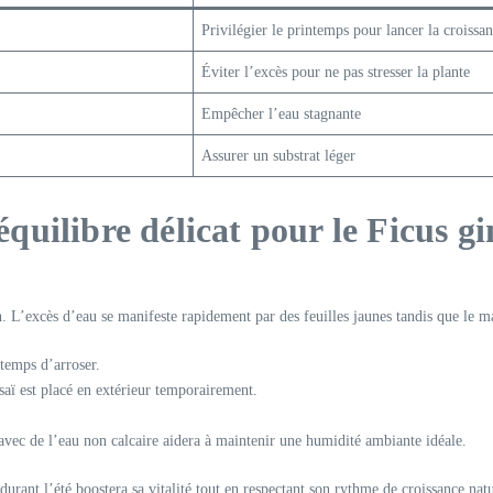
Privilégier le printemps pour lancer la croissa
Éviter l’excès pour ne pas stresser la plante
Empêcher l’eau stagnante
Assurer un substrat léger
 équilibre délicat pour le Ficus g
. L’excès d’eau se manifeste rapidement par des feuilles jaunes tandis que le 
 temps d’arroser.
onsaï est placé en extérieur temporairement.
 avec de l’eau non calcaire aidera à maintenir une humidité ambiante idéale.
urant l’été boostera sa vitalité tout en respectant son rythme de croissance natu