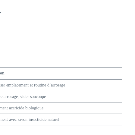
r
ion
iser emplacement et routine d’arrosage
e arrosage, vider soucoupe
ment acaricide biologique
ment avec savon insecticide naturel