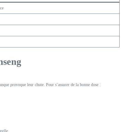
nce
inseng
manque provoque leur chute. Pour s’assurer de la bonne dose :
relle.