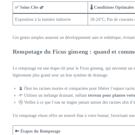
✅ Soins Clés 🌿
🌡️ Conditions Optimales
Exposition à la lumière indirecte
18-24°C; Pas de courants 
Ces gestes simples assurent un développement sain et esthétique, évitant s
Rempotage du Ficus ginseng : quand et commen
Le rempotage est une étape-clé pour le Ficus ginseng, qui nécessite un
légèrement plus grand avec un bon système de drainage.
🪴 Ôtez les racines mortes et compactées pour libérer l’espace racina
🌱 Utilisez un mélange drainant, mêlant
terreau pour plantes vert
🚰 Veillez à ce que l’eau ne stagne jamais autour des racines afin d’
Un rempotage réussi offre un nouvel élan à votre bonsaï, favorisant son é
🔑 Étapes du Rempotage