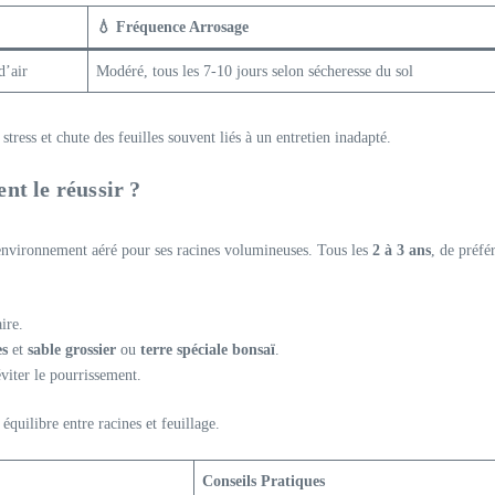
💧 Fréquence Arrosage
d’air
Modéré, tous les 7-10 jours selon sécheresse du sol
tress et chute des feuilles souvent liés à un entretien inadapté.
t le réussir ?
 environnement aéré pour ses racines volumineuses. Tous les
2 à 3 ans
, de préfé
ire.
es
et
sable grossier
ou
terre spéciale bonsaï
.
éviter le pourrissement.
quilibre entre racines et feuillage.
Conseils Pratiques