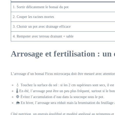
1. Sortir délicatement le bonsaï du pot
2. Couper les racines mortes
3. Choisir un pot avec drainage efficace
4. Rempoter avec terreau drainant + sable
Arrosage et fertilisation : un
L’arrosage d’un bonsaï Ficus microcarpa doit être mesuré avec attention
💧 Touchez la surface du sol : si les 2 cm supérieurs sont secs, il est
🌡️ En été, l’arrosage peut être un peu plus fréquent, surtout si le b
🛑 Évitez l’accumulation d’eau dans la soucoupe sous le pot.
🌦️ En hiver, l’arrosage sera réduit mais la brumisation du feuillage
Côté nutrition, un engrais équilibré et modéré appliqué au printemps et d