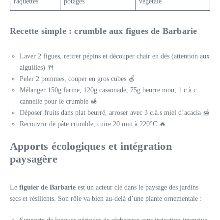
raquettes
potages
végétale
Recette simple : crumble aux figues de Barbarie
Laver 2 figues, retirer pépins et découper chair en dés (attention aux
aiguilles) 🍴
Peler 2 pommes, couper en gros cubes 🍏
Mélanger 150g farine, 120g cassonade, 75g beurre mou, 1 c.à.c
cannelle pour le crumble 🍯
Déposer fruits dans plat beurré, arroser avec 3 c.à.s miel d’acacia 🍯
Recouvrir de pâte crumble, cuire 20 min à 220°C 🔥
Apports écologiques et intégration
paysagère
Le
figuier de Barbarie
est un acteur clé dans le paysage des jardins
secs et résilients. Son rôle va bien au-delà d’une plante ornementale :