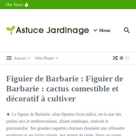
astuces forme
Aller au contenu
Hot News
Calorie endive : combien contient vraiment ce légume minceur ?
Combien de calories dans un croque monsieur en 2025 ?
Calorie croissant au beurre : ce qu’il faut savoir avant de déguster
en 2025
Menu
Astuces
Wiki Plante
Figuier de Barbarie : Figuier de
Barbarie : cactus comestible et
décoratif à cultiver
🌵 Le figuier de Barbarie, alias Opuntia ficus-indica, est la star des
jardins secs et méditerranéens, alliant esthétique, rusticité et
gourmandise. Ses grandes raquettes charnues dessinent une silhouette
graphique et ses fruits colorés, aux teintes de jaune, blanc ou rouge,