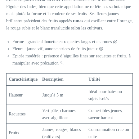
Figuier des Indes, bien que cette appellation ne reflète pas sa botanique
mais plutôt la forme et la couleur de ses fruits. Ses fleurs jaunes
brillantes précèdent des fruits appelés
tunas
qui oscillent entre l’orange,
le rouge rubis et le blanc translucide selon les cultivars.
Forme : grande silhouette en raquettes larges et charnues 🌿
Fleurs : jaune vif, annonciatrices de fruits juteux 🟡
Epicée modérée : présence d’aiguilles fines sur raquettes et fruits, à
manipuler avec précaution 🪡
Caractéristique
Description
Utilité
Idéal pour haies ou
Hauteur
Jusqu’à 5 m
sujets isolés
Vert pâle, charnues
Comestibles jeunes,
Raquettes
avec aiguillons
saveur haricot
Jaunes, rouges, blancs
Consommation crue ou
Fruits
(cultivars)
cuite