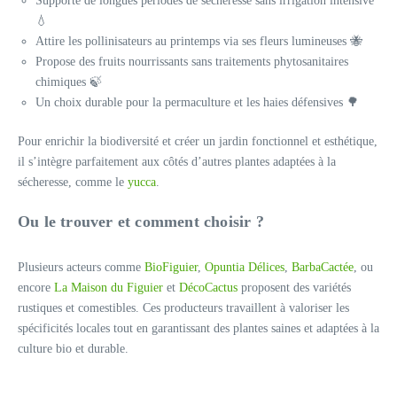
Supporte de longues périodes de sécheresse sans irrigation intensive
💧
Attire les pollinisateurs au printemps via ses fleurs lumineuses 🐝
Propose des fruits nourrissants sans traitements phytosanitaires
chimiques 🍃
Un choix durable pour la permaculture et les haies défensives 🌳
Pour enrichir la biodiversité et créer un jardin fonctionnel et esthétique,
il s’intègre parfaitement aux côtés d’autres plantes adaptées à la
sécheresse, comme le
yucca
.
Ou le trouver et comment choisir ?
Plusieurs acteurs comme
BioFiguier
,
Opuntia Délices
,
BarbaCactée
, ou
encore
La Maison du Figuier
et
DécoCactus
proposent des variétés
rustiques et comestibles. Ces producteurs travaillent à valoriser les
spécificités locales tout en garantissant des plantes saines et adaptées à la
culture bio et durable.