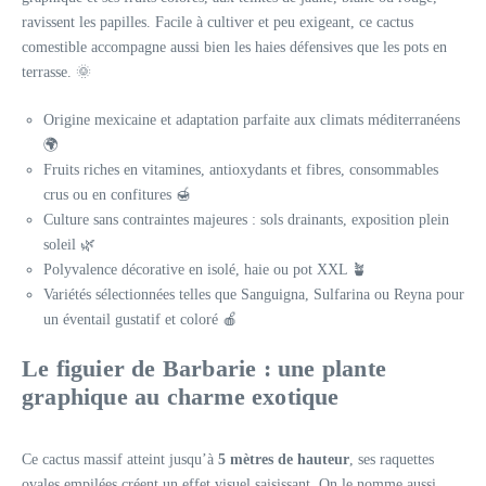
ravissent les papilles. Facile à cultiver et peu exigeant, ce cactus
comestible accompagne aussi bien les haies défensives que les pots en
terrasse. 🌞
Origine mexicaine et adaptation parfaite aux climats méditerranéens
🌍
Fruits riches en vitamines, antioxydants et fibres, consommables
crus ou en confitures 🍯
Culture sans contraintes majeures : sols drainants, exposition plein
soleil 🌿
Polyvalence décorative en isolé, haie ou pot XXL 🪴
Variétés sélectionnées telles que Sanguigna, Sulfarina ou Reyna pour
un éventail gustatif et coloré 🍎
Le figuier de Barbarie : une plante
graphique au charme exotique
Ce cactus massif atteint jusqu’à
5 mètres de hauteur
, ses raquettes
ovales empilées créent un effet visuel saisissant. On le nomme aussi