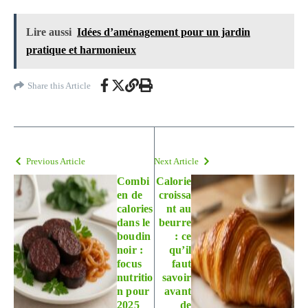
Lire aussi
Idées d’aménagement pour un jardin
pratique et harmonieux
Share this Article
Previous Article
Next Article
Combi
Calorie
en de
croissa
calories
nt au
dans le
beurre
boudin
: ce
noir :
qu’il
focus
faut
nutritio
savoir
n pour
avant
2025
de