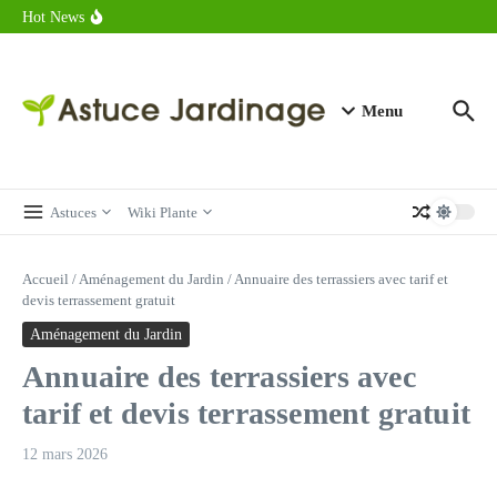
astuces forme
Aller au contenu
Hot News
Calorie endive : combien contient vraiment ce légume minceur ?
Combien de calories dans un croque monsieur en 2025 ?
Calorie croissant au beurre : ce qu’il faut savoir avant de déguster
en 2025
Menu
Astuces
Wiki Plante
Accueil
/
Aménagement du Jardin
/
Annuaire des terrassiers avec tarif et
devis terrassement gratuit
Aménagement du Jardin
Annuaire des terrassiers avec
tarif et devis terrassement gratuit
12 mars 2026