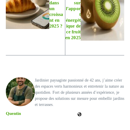
dans
sur
un
l’appor
croissa
t
nt en
énergét
2025 ?
ique de
ce fruit
en 2025
Jardinier paysagiste passionné de 42 ans, j’aime créer
des espaces verts harmonieux et entretenir la nature au
quotidien. Fort de plusieurs années d’expérience, je
propose des solutions sur mesure pour embellir jardins
et terrasses.
Quentin