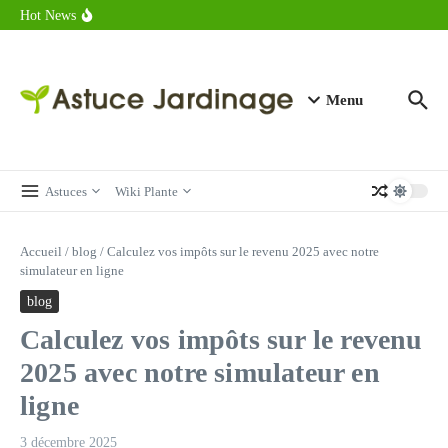
astuces forme
Aller au contenu
Hot News
Calorie endive : combien contient vraiment ce légume minceur ?
Combien de calories dans un croque monsieur en 2025 ?
Calorie croissant au beurre : ce qu’il faut savoir avant de déguster
en 2025
Menu
Astuces
Wiki Plante
Accueil
/
blog
/
Calculez vos impôts sur le revenu 2025 avec notre
simulateur en ligne
blog
Calculez vos impôts sur le revenu
2025 avec notre simulateur en
ligne
3 décembre 2025