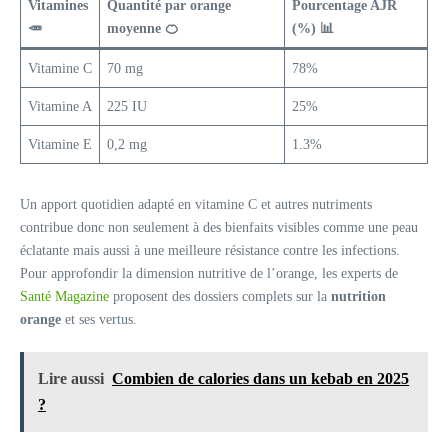
Vitamines
Quantité par orange
Pourcentage AJR
🥕
moyenne 🍊
(%) 📊
Vitamine C
70 mg
78%
Vitamine A
225 IU
25%
Vitamine E
0,2 mg
1.3%
Un apport quotidien adapté en vitamine C et autres nutriments
contribue donc non seulement à des bienfaits visibles comme une peau
éclatante mais aussi à une meilleure résistance contre les infections.
Pour approfondir la dimension nutritive de l’orange, les experts de
Santé Magazine
proposent des dossiers complets sur la
nutrition
orange
et ses vertus.
Lire aussi
Combien de calories dans un kebab en 2025
?