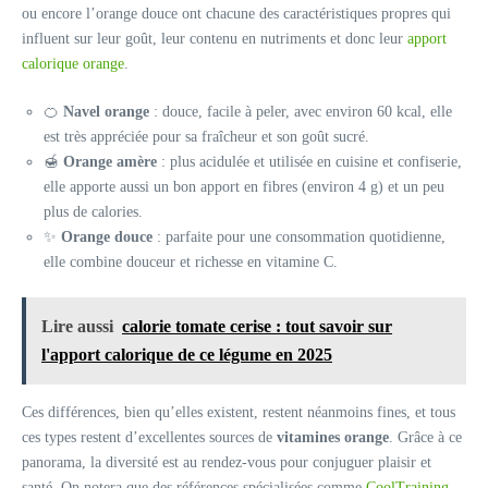
ou encore l’orange douce ont chacune des caractéristiques propres qui
influent sur leur goût, leur contenu en nutriments et donc leur
apport
calorique orange
.
🍊
Navel orange
: douce, facile à peler, avec environ 60 kcal, elle
est très appréciée pour sa fraîcheur et son goût sucré.
🍯
Orange amère
: plus acidulée et utilisée en cuisine et confiserie,
elle apporte aussi un bon apport en fibres (environ 4 g) et un peu
plus de calories.
✨
Orange douce
: parfaite pour une consommation quotidienne,
elle combine douceur et richesse en vitamine C.
Lire aussi
calorie tomate cerise : tout savoir sur
l'apport calorique de ce légume en 2025
Ces différences, bien qu’elles existent, restent néanmoins fines, et tous
ces types restent d’excellentes sources de
vitamines orange
. Grâce à ce
panorama, la diversité est au rendez-vous pour conjuguer plaisir et
santé. On notera que des références spécialisées comme
CoolTraining