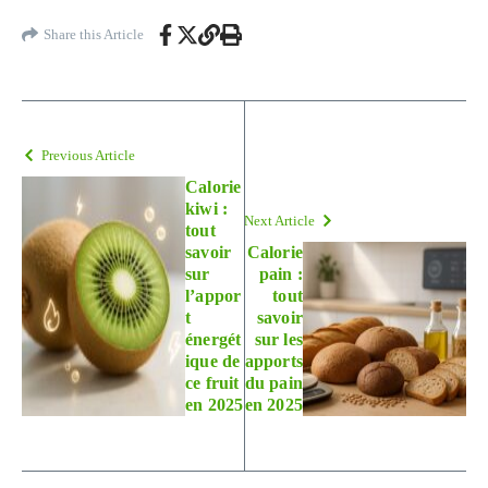
Share this Article
Previous Article
Calorie
kiwi :
Next Article
tout
savoir
Calorie
sur
pain :
l’appor
tout
t
savoir
énergét
sur les
ique de
apports
ce fruit
du pain
en 2025
en 2025