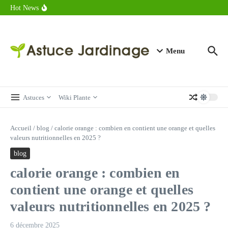
astuces forme
Aller au contenu
Hot News
Calorie endive : combien contient vraiment ce légume minceur ?
Combien de calories dans un croque monsieur en 2025 ?
Calorie croissant au beurre : ce qu’il faut savoir avant de déguster
en 2025
Menu
Astuces
Wiki Plante
Accueil
/
blog
/
calorie orange : combien en contient une orange et quelles
valeurs nutritionnelles en 2025 ?
blog
calorie orange : combien en
contient une orange et quelles
valeurs nutritionnelles en 2025 ?
6 décembre 2025