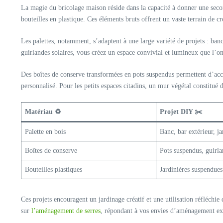
La magie du bricolage maison réside dans la capacité à donner une secon
bouteilles en plastique. Ces éléments bruts offrent un vaste terrain de 
Les palettes, notamment, s’adaptent à une large variété de projets : banc
guirlandes solaires, vous créez un espace convivial et lumineux que l’o
Des boîtes de conserve transformées en pots suspendus permettent d’accue
personnalisé. Pour les petits espaces citadins, un mur végétal constitué 
Matériau ♻️
Projet DIY ✂️
Palette en bois
Banc, bar extérieur, ja
Boîtes de conserve
Pots suspendus, guirla
Bouteilles plastiques
Jardinières suspendues
Ces projets encouragent un jardinage créatif et une utilisation réfléch
sur
l’aménagement de serres
, répondant à vos envies d’aménagement ext