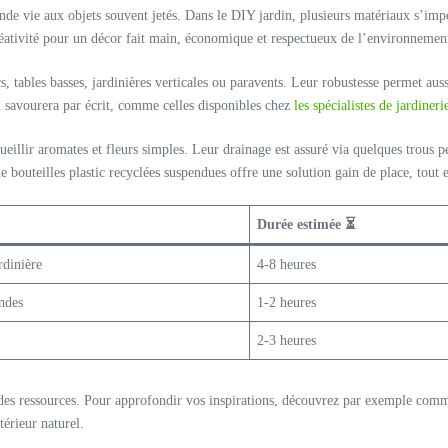
de vie aux objets souvent jetés. Dans le DIY jardin, plusieurs matériaux s’imp
créativité pour un décor fait main, économique et respectueux de l’environnemen
s, tables basses, jardinières verticales ou paravents. Leur robustesse permet auss
n savourera par écrit, comme celles disponibles chez
les spécialistes de jardiner
illir aromates et fleurs simples. Leur drainage est assuré via quelques trous pe
de bouteilles plastic recyclées suspendues offre une solution gain de place, tout
Durée estimée ⏳
rdinière
4-8 heures
ndes
1-2 heures
2-3 heures
ie des ressources. Pour approfondir vos inspirations, découvrez par exemple com
érieur naturel.