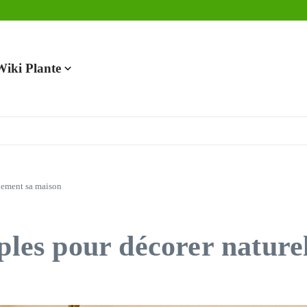
en 2025
Wiki Plante
llement sa maison
mples pour décorer natur