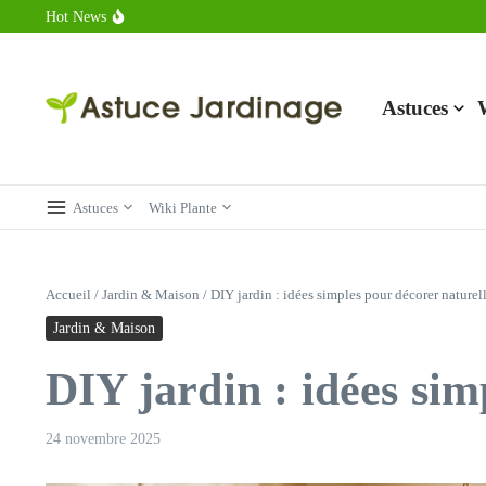
Aller au contenu
Hot News
Calorie endive : combien contient vraiment ce légume minceur ?
Combien de calories dans un croque monsieur en 2025 ?
Calorie croissant au beurre : ce qu’il faut savoir avant de déguster 
Astuces
Astuces
Wiki Plante
Accueil
/
Jardin & Maison
/
DIY jardin : idées simples pour décorer nature
Jardin & Maison
DIY jardin : idées si
24 novembre 2025