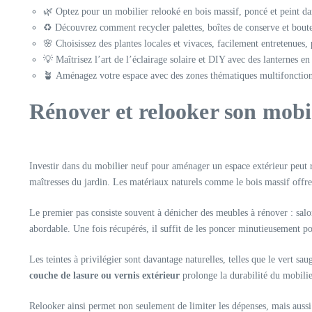
🌿 Optez pour un mobilier relooké en bois massif, poncé et peint dans
♻️ Découvrez comment recycler palettes, boîtes de conserve et boutei
🌸 Choisissez des plantes locales et vivaces, facilement entretenues,
💡 Maîtrisez l’art de l’éclairage solaire et DIY avec des lanternes 
🪴 Aménagez votre espace avec des zones thématiques multifonctions
Rénover et relooker son mobi
Investir dans du mobilier neuf pour aménager un espace extérieur peut r
maîtresses du jardin. Les matériaux naturels comme le bois massif offre
Le premier pas consiste souvent à dénicher des meubles à rénover : salon
abordable. Une fois récupérés, il suffit de les poncer minutieusement pou
Les teintes à privilégier sont davantage naturelles, telles que le vert s
couche de lasure ou vernis extérieur
prolonge la durabilité du mobilier
Relooker ainsi permet non seulement de limiter les dépenses, mais aussi