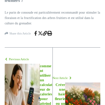
fruitiers ?
Le purin de consoude est particulièrement recommandé pour stimuler la
floraison et la fructification des arbres fruitiers et est utilisé dans la
culture du grenadier.
Share this Article
Previous Article
comme
nt
utiliser
Next Article
un
calculat
Créer
eur de
une
calories
haie
pour
fleurie
atteind
ou un