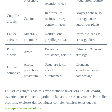
phosphore
modération requise
rétention d’eau
Renforce les
Broyées dans le sol
Coquilles
Calcium
racines, protège
ou fragmentées
d’œufs
contre limaces
autour des plants
Eau de
Minéraux,
Nourrit sans
Refroidie, sans sel,
cuisson
vitamines
gaspillage d’eau
arrosage direct
Purin
Booste la
Dilué à 10% avant
Azote
d’ortie
croissance, fortifie
arrosage
Azote,
Structure le sol,
Epandage
Fumier
phosphore,
enrichit
superficiel après
composté
potassium
durablement
compostage
Utiliser ces engrais naturels avec méthode favorisera un
Sol Vivant
,
essentiel pour cultiver un jardin où la nature reste souveraine. Pour aller
plus loin, explorez des techniques complémentaires telles que les
principes de permaculture
.