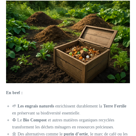
En bref :
🌱
Les engrais naturels
enrichissent durablement la
Terre Fertile
en préservant sa biodiversité essentielle.
♻️ Le
Bio Compost
et autres matières organiques recyclées
transforment les déchets ménagers en ressources précieuses.
🌼 Des alternatives comme le
purin d’ortie
, le marc de café ou les