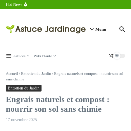
astuces forme
Aller au contenu
Hot News
Calorie endive : combien contient vraiment ce légume minceur ?
Combien de calories dans un croque monsieur en 2025 ?
Calorie croissant au beurre : ce qu’il faut savoir avant de déguster
en 2025
Menu
Astuces
Wiki Plante
Accueil
/
Entretien du Jardin
/
Engrais naturels et compost : nourrir son sol
sans chimie
Entretien du Jardin
Engrais naturels et compost :
nourrir son sol sans chimie
17 novembre 2025