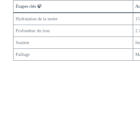
Étapes clés 🍃
Ac
Hydratation de la motte
15
Profondeur du trou
2 
Soutien
In
Paillage
Ma