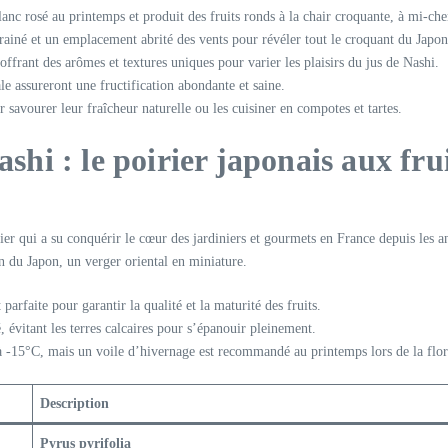
blanc rosé au printemps et produit des fruits ronds à la chair croquante, à mi-ch
drainé et un emplacement abrité des vents pour révéler tout le croquant du Japo
offrant des arômes et textures uniques pour varier les plaisirs du jus de Nashi.
ale assureront une fructification abondante et saine.
 savourer leur fraîcheur naturelle ou les cuisiner en compotes et tartes.
ashi : le poirier japonais aux fr
tier qui a su conquérir le cœur des jardiniers et gourmets en France depuis les a
in du Japon, un verger oriental en miniature.
parfaite pour garantir la qualité et la maturité des fruits.
 évitant les terres calcaires pour s’épanouir pleinement.
à -15°C, mais un voile d’hivernage est recommandé au printemps lors de la flora
Description
Pyrus pyrifolia