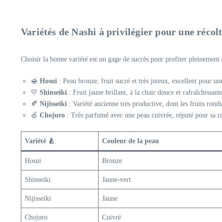
Variétés de Nashi à privilégier pour une récol
Choisir la bonne variété est un gage de succès pour profiter pleinement de
🍯
Hosui
: Peau bronze, fruit sucré et très juteux, excellent pour u
💛
Shinseiki
: Fruit jaune brillant, à la chair douce et rafraîchissant
🍂
Nijisseiki
: Variété ancienne très productive, dont les fruits ronds
🍏
Chojuro
: Très parfumé avec une peau cuivrée, réputé pour sa ru
Variété 🍐
Couleur de la peau
Hosui
Bronze
Shinseiki
Jaune-vert
Nijisseiki
Jaune
Chojuro
Cuivré