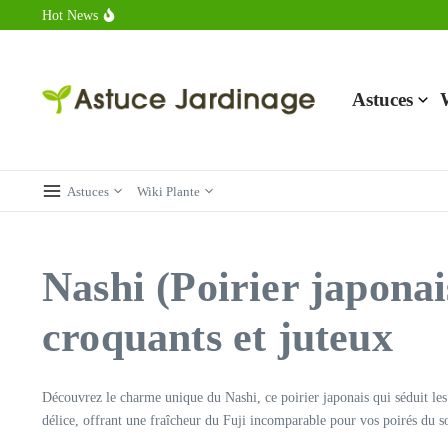
Aller au contenu
Hot News
Calorie endive : combien contient vraiment ce légume minceur ?
Combien de calories dans un croque monsieur en 2025 ?
Calorie croissant au beurre : ce qu’il faut savoir avant de déguster 
Astuces
Astuces
Wiki Plante
Nashi (Poirier japonais
croquants et juteux
Découvrez le charme unique du Nashi, ce poirier japonais qui séduit les 
délice, offrant une fraîcheur du Fuji incomparable pour vos poirés du so