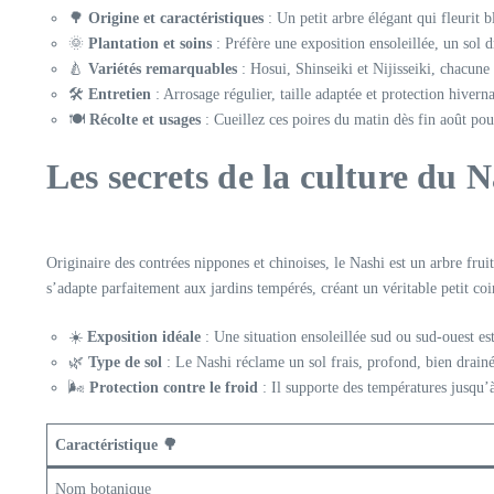
🌳
Origine et caractéristiques
: Un petit arbre élégant qui fleurit 
🌞
Plantation et soins
: Préfère une exposition ensoleillée, un sol 
🍐
Variétés remarquables
: Hosui, Shinseiki et Nijisseiki, chacune 
🛠
Entretien
: Arrosage régulier, taille adaptée et protection hivern
🍽
Récolte et usages
: Cueillez ces poires du matin dès fin août pour
Les secrets de la culture du N
Originaire des contrées nippones et chinoises, le Nashi est un arbre frui
s’adapte parfaitement aux jardins tempérés, créant un véritable petit co
☀️
Exposition idéale
: Une situation ensoleillée sud ou sud-ouest est 
🌿
Type de sol
: Le Nashi réclame un sol frais, profond, bien drainé,
🌬
Protection contre le froid
: Il supporte des températures jusqu’
Caractéristique 🌳
Nom botanique