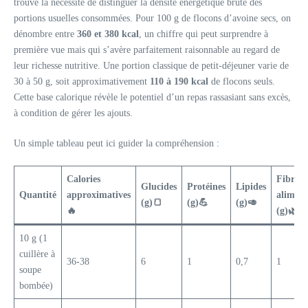
trouve la nécessité de distinguer la densité énergétique brute des
portions usuelles consommées. Pour 100 g de flocons d’avoine secs, on
dénombre entre
360 et 380 kcal
, un chiffre qui peut surprendre à
première vue mais qui s’avère parfaitement raisonnable au regard de
leur richesse nutritive. Une portion classique de petit-déjeuner varie de
30 à 50 g, soit approximativement
110 à 190 kcal
de flocons seuls.
Cette base calorique révèle le potentiel d’un repas rassasiant sans excès,
à condition de gérer les ajouts.
Un simple tableau peut ici guider la compréhension :
Calories
Fibres
Glucides
Protéines
Lipides
Quantité
approximatives
aliment
(g)🍞
(g)💪
(g)🥑
🔥
(g)🌿
10 g (1
cuillère à
36-38
6
1
0,7
1
soupe
bombée)