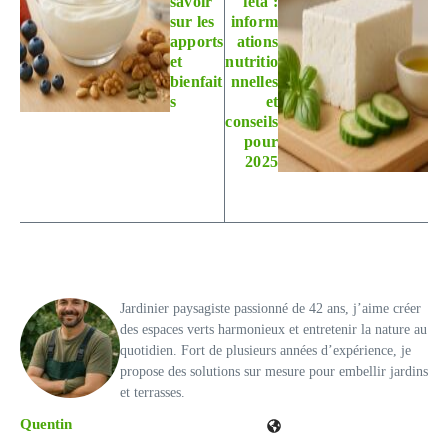
savoir
feta :
sur les
inform
apports
ations
et
nutritio
bienfait
nnelles
s
et
conseils
pour
2025
Jardinier paysagiste passionné de 42 ans, j’aime créer
des espaces verts harmonieux et entretenir la nature au
quotidien. Fort de plusieurs années d’expérience, je
propose des solutions sur mesure pour embellir jardins
et terrasses.
Quentin