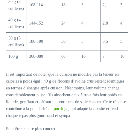
30 g (3
108-114
18
3
2,1
3
cuillères)
40 g (4
144-152
24
4
2,8
4
cuillères)
50 g (5
180-190
30
5
3,5
5
cuillères)
100 g
360-380
60
10
7
10
Il est important de noter que la cuisson ne modifie pas la teneur en
calories à poids égal : 40 g de flocons d’avoine crus restent identiques
en termes d’énergie après cuisson. Néanmoins, leur volume change
considérablement puisqu’ils absorbent deux à trois fois leur poids en
liquide, gonflant et offrant un sentiment de satiété accru. Cette réponse
contribue à la popularité du
porridge
, qui adapte la densité et rend
chaque repas plus gourmand et sympa.
Pour être encore plus concret :