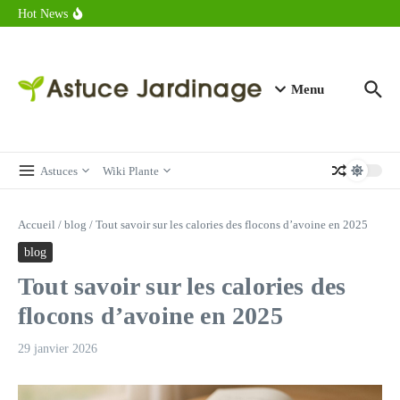
astuces forme
Aller au contenu
Hot News
Calorie endive : combien contient vraiment ce légume minceur ?
Combien de calories dans un croque monsieur en 2025 ?
Calorie croissant au beurre : ce qu’il faut savoir avant de déguster
en 2025
Menu
Astuces
Wiki Plante
Accueil
/
blog
/
Tout savoir sur les calories des flocons d’avoine en 2025
blog
Tout savoir sur les calories des
flocons d’avoine en 2025
29 janvier 2026