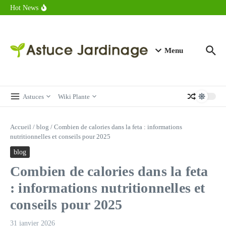
astuces forme
Aller au contenu
Hot News
Calorie endive : combien contient vraiment ce légume minceur ?
Combien de calories dans un croque monsieur en 2025 ?
Calorie croissant au beurre : ce qu’il faut savoir avant de déguster
en 2025
Menu
Astuces
Wiki Plante
Accueil
/
blog
/
Combien de calories dans la feta : informations
nutritionnelles et conseils pour 2025
blog
Combien de calories dans la feta
: informations nutritionnelles et
conseils pour 2025
31 janvier 2026