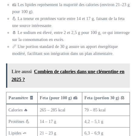
🧀 Les lipides représentent la majorité des calories (environ 21–23 g
pour 100 g).
💪 La teneur en protéines varie entre 14 et 17 g, faisant de la feta
une source intéressante.
🧂 Le sodium est élevé, entre 2 et 2,5 g pour 100 g, ce qui interroge
sur la consommation en excès.
📏 Une portion standard de 30 g assure un apport énergétique
modéré, facilitant son intégration dans un plan alimentaire.
Lire aussi
Combien de calories dans une clémentine en
2025 ?
Paramètre 🧾
Feta (pour 100 g) 🧀
Feta (portion 30 g) ⚖️
Calories 🔥
265 – 285 kcal
79 – 85 kcal
Protéines 💪
14 – 17 g
4,2 – 5,1 g
Lipides 🧈
21 – 23 g
6,3 – 6,9 g