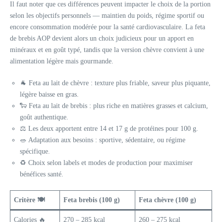
Il faut noter que ces différences peuvent impacter le choix de la portion
selon les objectifs personnels — maintien du poids, régime sportif ou
encore consommation modérée pour la santé cardiovasculaire. La feta
de brebis AOP devient alors un choix judicieux pour un apport en
minéraux et en goût typé, tandis que la version chèvre convient à une
alimentation légère mais gourmande.
🐐 Feta au lait de chèvre : texture plus friable, saveur plus piquante,
légère baisse en gras.
🐑 Feta au lait de brebis : plus riche en matières grasses et calcium,
goût authentique.
⚖️ Les deux apportent entre 14 et 17 g de protéines pour 100 g.
🥗 Adaptation aux besoins : sportive, sédentaire, ou régime
spécifique.
♻️ Choix selon labels et modes de production pour maximiser
bénéfices santé.
Critère 🍽️
Feta brebis (100 g)
Feta chèvre (100 g)
Calories 🔥
270 – 285 kcal
260 – 275 kcal