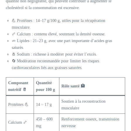
quantité non négligeable, qui peuvent contribuer à augmenter le
cholestérol si la consommation est excessive.
💪 Protéines : 14–17 g/100 g, utiles pour la récupération
musculaire.
🦴 Calcium : contenu élevé, soutenant la densité osseuse.
🧈 Lipides : 21–23 g, avec une part importante d’acides gras
saturés.
🧂 Sodium : richesse à modérer pour éviter l’excès.
🔄 Modération recommandée pour limiter les risques
cardiovasculaires liés aux graisses saturées.
Composant
Quantité
Rôle santé 🏥
nutritif 🥛
pour 100 g
Soutien à la reconstruction
Protéines 💪
14 – 17 g
musculaire
450 – 600
Renforcement osseux, transmission
Calcium 🦴
mg
nerveuse