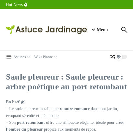
astuces forme
Aller au contenu
Hot News
Calorie endive : combien contient vraiment ce légume minceur ?
Combien de calories dans un croque monsieur en 2025 ?
Calorie croissant au beurre : ce qu’il faut savoir avant de déguster
en 2025
Menu
Astuces
Wiki Plante
Saule pleureur : Saule pleureur :
arbre poétique au port retombant
En bref 🌿
– Le saule pleureur installe une
ramure romance
dans tout jardin,
évoquant sérénité et mélancolie.
– Son
port retombant
offre une silhouette élégante, idéale pour créer
l’ombre du pleureur
propice aux moments de repos.