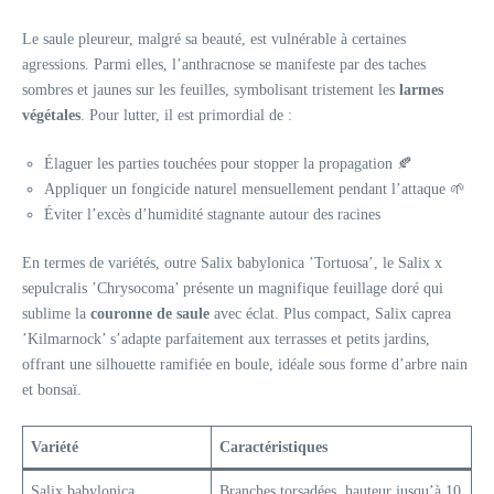
Le saule pleureur, malgré sa beauté, est vulnérable à certaines
agressions. Parmi elles, l’anthracnose se manifeste par des taches
sombres et jaunes sur les feuilles, symbolisant tristement les
larmes
végétales
. Pour lutter, il est primordial de :
Élaguer les parties touchées pour stopper la propagation 🍂
Appliquer un fongicide naturel mensuellement pendant l’attaque 🌱
Éviter l’excès d’humidité stagnante autour des racines
En termes de variétés, outre Salix babylonica ’Tortuosa’, le Salix x
sepulcralis ’Chrysocoma’ présente un magnifique feuillage doré qui
sublime la
couronne de saule
avec éclat. Plus compact, Salix caprea
’Kilmarnock’ s’adapte parfaitement aux terrasses et petits jardins,
offrant une silhouette ramifiée en boule, idéale sous forme d’arbre nain
et bonsaï.
Variété
Caractéristiques
Salix babylonica
Branches torsadées, hauteur jusqu’à 10