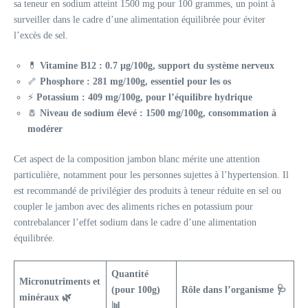
sa teneur en sodium atteint 1500 mg pour 100 grammes, un point à
surveiller dans le cadre d’une alimentation équilibrée pour éviter
l’excès de sel.
💊
Vitamine B12 : 0.7 µg/100g, support du système nerveux
🦴
Phosphore : 281 mg/100g, essentiel pour les os
⚡
Potassium : 409 mg/100g, pour l’équilibre hydrique
🧂
Niveau de sodium élevé : 1500 mg/100g, consommation à
modérer
Cet aspect de la composition jambon blanc mérite une attention
particulière, notamment pour les personnes sujettes à l’hypertension. Il
est recommandé de privilégier des produits à teneur réduite en sel ou
coupler le jambon avec des aliments riches en potassium pour
contrebalancer l’effet sodium dans le cadre d’une alimentation
équilibrée.
Quantité
Micronutriments et
(pour 100g)
Rôle dans l’organisme 🩺
minéraux 🌿
📊