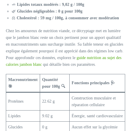
🧈
Lipides totaux modérés : 9,02 g / 100g
🌿
Glucides négligeables : 0 g pour 100g
⚖️
Cholestérol : 59 mg / 100g, à consommer avec modération
Chez les amoureux de nutrition viande, ce décryptage met en lumière
que le jambon blanc reste un choix pertinent pour un apport qualitatif
en macronutriments sans surcharge inutile. Sa faible teneur en glucides
explique également pourquoi il est apprécié dans des régimes low carb.
Pour approfondir ces données, explorez le
guide nutrition au sujet des
calories jambon blanc
qui détaille bien ces paramètres.
Macronutriment
Quantité
Fonctions principales 🩺
🎯
pour 100g 🔍
Construction musculaire et
Protéines
22.62 g
réparation cellulaire
Lipides
9.02 g
Énergie, santé cardiovasculaire
Glucides
0 g
Aucun effet sur la glycémie