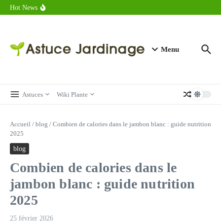
astuces forme
Aller au contenu
Hot News
Calorie endive : combien contient vraiment ce légume minceur ?
Combien de calories dans un croque monsieur en 2025 ?
Calorie croissant au beurre : ce qu’il faut savoir avant de déguster
en 2025
Menu
Astuces
Wiki Plante
Accueil
/
blog
/
Combien de calories dans le jambon blanc : guide nutrition
2025
blog
Combien de calories dans le
jambon blanc : guide nutrition
2025
25 février 2026