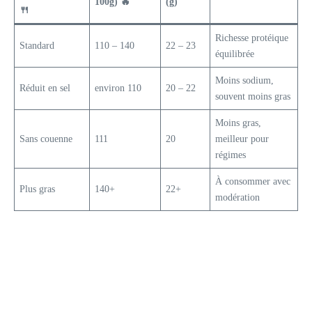
100g) 🔥
(g)
🍴
Richesse protéique
Standard
110 – 140
22 – 23
équilibrée
Moins sodium,
Réduit en sel
environ 110
20 – 22
souvent moins gras
Moins gras,
Sans couenne
111
20
meilleur pour
régimes
À consommer avec
Plus gras
140+
22+
modération