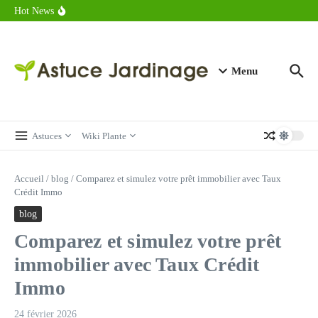
astuces forme
Aller au contenu
Hot News
Calorie endive : combien contient vraiment ce légume minceur ?
Combien de calories dans un croque monsieur en 2025 ?
Calorie croissant au beurre : ce qu’il faut savoir avant de déguster
en 2025
Menu
Astuces
Wiki Plante
Accueil
/
blog
/
Comparez et simulez votre prêt immobilier avec Taux
Crédit Immo
blog
Comparez et simulez votre prêt
immobilier avec Taux Crédit
Immo
24 février 2026