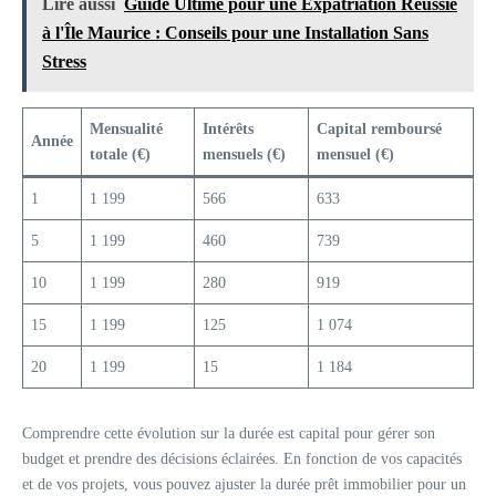
Lire aussi
Guide Ultime pour une Expatriation Réussie
à l'Île Maurice : Conseils pour une Installation Sans
Stress
Mensualité
Intérêts
Capital remboursé
Année
totale (€)
mensuels (€)
mensuel (€)
1
1 199
566
633
5
1 199
460
739
10
1 199
280
919
15
1 199
125
1 074
20
1 199
15
1 184
Comprendre cette évolution sur la durée est capital pour gérer son
budget et prendre des décisions éclairées. En fonction de vos capacités
et de vos projets, vous pouvez ajuster la durée prêt immobilier pour un