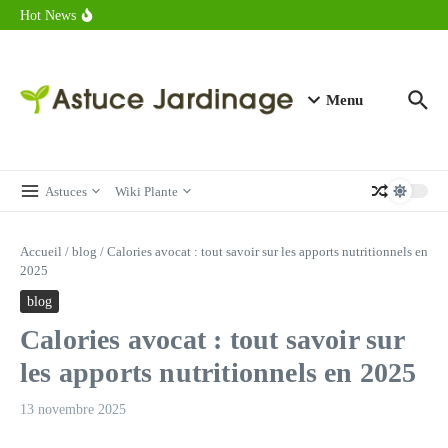
astuces forme
Aller au contenu
Hot News
Calorie endive : combien contient vraiment ce légume minceur ?
Combien de calories dans un croque monsieur en 2025 ?
Calorie croissant au beurre : ce qu’il faut savoir avant de déguster
en 2025
Menu
Astuces
Wiki Plante
Accueil
/
blog
/
Calories avocat : tout savoir sur les apports nutritionnels en
2025
blog
Calories avocat : tout savoir sur
les apports nutritionnels en 2025
13 novembre 2025