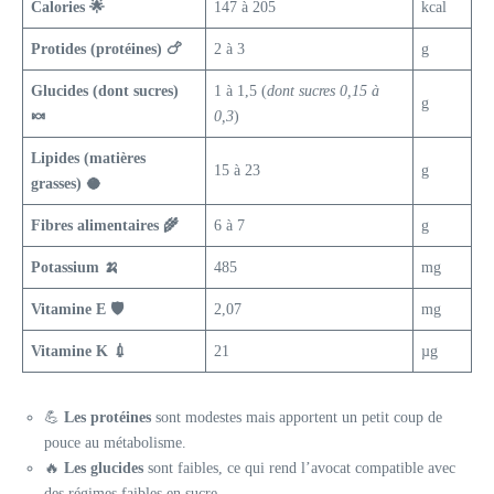
Calories 🌟
147 à 205
kcal
Protides (protéines) 🍗
2 à 3
g
Glucides (dont sucres)
1 à 1,5 (
dont sucres 0,15 à
g
🍬
0,3
)
Lipides (matières
15 à 23
g
grasses) 🥥
Fibres alimentaires 🌾
6 à 7
g
Potassium 🍌
485
mg
Vitamine E 🛡️
2,07
mg
Vitamine K 💉
21
µg
💪
Les protéines
sont modestes mais apportent un petit coup de
pouce au métabolisme.
🔥
Les glucides
sont faibles, ce qui rend l’avocat compatible avec
des régimes faibles en sucre.