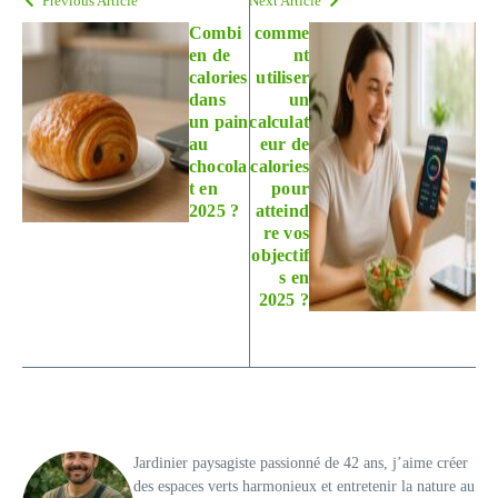
Previous Article
Next Article
Combi
comme
en de
nt
calories
utiliser
dans
un
un pain
calculat
au
eur de
chocola
calories
t en
pour
2025 ?
atteind
re vos
objectif
s en
2025 ?
Jardinier paysagiste passionné de 42 ans, j’aime créer
des espaces verts harmonieux et entretenir la nature au