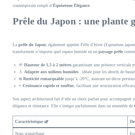
contemporain rempli d’
Équisetum Élégance
.
Prêle du Japon : une plante g
La
prêle du Japon
, également appelée Prêle d’hiver (Equisetum japonicu
transforment n’importe quel espace humide en un
paysage prêle
contem
🌱
Hauteur de 1,5 à 2 mètres
garantissant une présence verticale 
💧
Adaptée aux milieux humides
: idéale pour les abords de bassin
❄️
Rusticité remarquable
jusqu’à -20°C, assurant un décor persista
⚡
Croissance rapide et touffue
, facilitant une structuration efficac
Son aspect architectural fait d’elle un choix parfait pour accompagner 
élégance et résistance. Elle s’intègre parfaitement dans un ensemble de
Caractéristique 🌿
De
Nom scientifique
Eq