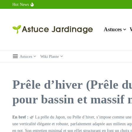
Aller au contenu
Hot News
Calorie endive : combien contient vraiment ce légume minceur ?
Combien de calories dans un croque monsieur en 2025 ?
Calorie croissant au beurre : ce qu’il faut savoir avant de déguster 
Astuces
Astuces
Wiki Plante
Prêle d’hiver (Prêle d
pour bassin et massif
En bref :
🌿 La prêle du Japon, ou Prêle d’hiver, s’impose comme un
une verticalité élégante et robuste, parfaitement adaptée aux milieux aqu
en pot. Son entretien minimal et son effet structurant en font un choix p