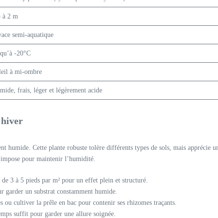
5 à 2 m
vace semi-aquatique
squ’à -20°C
leil à mi-ombre
mide, frais, léger et légèrement acide
’hiver
t humide. Cette plante robuste tolère différents types de sols, mais apprécie u
s’impose pour maintenir l’humidité.
e 3 à 5 pieds par m² pour un effet plein et structuré.
pour garder un substrat constamment humide.
s ou cultiver la prêle en bac pour contenir ses rhizomes traçants.
emps suffit pour garder une allure soignée.