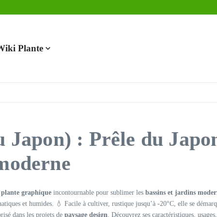
en 2025
Wiki Plante
u Japon) : Prêle du Japo
 moderne
e
plante graphique
incontournable pour sublimer les
bassins et jardins moder
atiques et humides. 💧 Facile à cultiver, rustique jusqu’à -20°C, elle se démarqu
risé dans les projets de
paysage design
. Découvrez ses caractéristiques, usages,