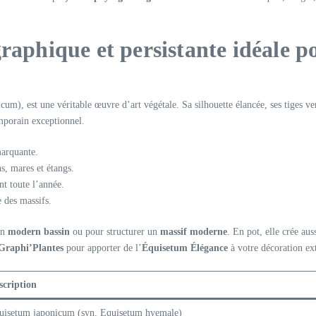
raphique et persistante idéale p
m), est une véritable œuvre d’art végétale. Sa silhouette élancée, ses tiges ver
porain exceptionnel.
marquante.
s, mares et étangs.
nt toute l’année.
e des massifs.
un
modern bassin
ou pour structurer un
massif moderne
. En pot, elle crée aus
Graphi’Plantes
pour apporter de l’
Équisetum Élégance
à votre décoration ext
scription
uisetum japonicum (syn. Equisetum hyemale)