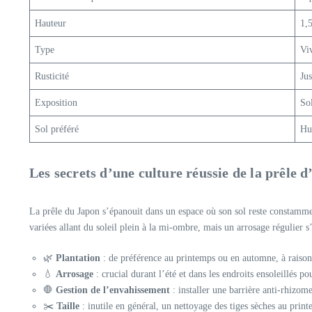
Hauteur
1,
Type
Vi
Rusticité
Ju
Exposition
So
Sol préféré
Hu
Les secrets d’une culture réussie de la prêle d
La prêle du Japon s’épanouit dans un espace où son sol reste constammen
variées allant du soleil plein à la mi-ombre, mais un arrosage régulier 
🌿
Plantation
: de préférence au printemps ou en automne, à raison d
💧
Arrosage
: crucial durant l’été et dans les endroits ensoleillés 
🛑
Gestion de l’envahissement
: installer une barrière anti-rhizome
✂️
Taille
: inutile en général, un nettoyage des tiges sèches au print