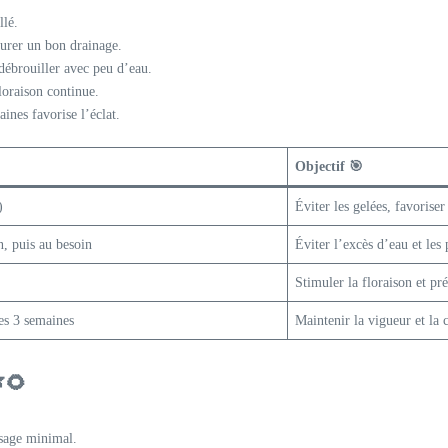
llé.
surer un bon drainage.
 débrouiller avec peu d’eau.
loraison continue.
ines favorise l’éclat.
Objectif 🎯
)
Éviter les gelées, favorise
n, puis au besoin
Éviter l’excès d’eau et les 
Stimuler la floraison et pré
les 3 semaines
Maintenir la vigueur et la 
🌿🌻
osage minimal.