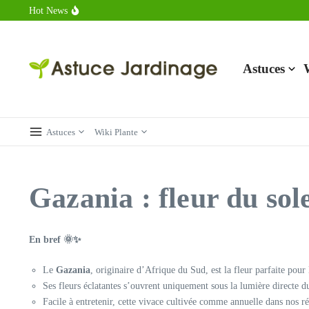
Aller au contenu
Hot News
Calorie endive : combien contient vraiment ce légume minceur ?
Combien de calories dans un croque monsieur en 2025 ?
Calorie croissant au beurre : ce qu’il faut savoir avant de déguster 
Astuces
Astuces
Wiki Plante
Gazania : fleur du sole
En bref 🌞✨
Le
Gazania
, originaire d’Afrique du Sud, est la fleur parfaite pour l
Ses fleurs éclatantes s’ouvrent uniquement sous la lumière directe d
Facile à entretenir, cette vivace cultivée comme annuelle dans nos ré