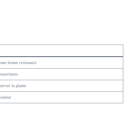
r une bonne croissance
pourritures
server la plante
couleur