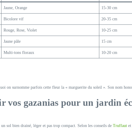
Jaune, Orange
15-30 cm
Bicolore vif
20-35 cm
Rouge, Rose, Violet
10-25 cm
Jaune pâle
15 cm
Multi-tons floraux
10-20 cm
rquoi on surnomme parfois cette fleur la « marguerite du soleil ». Son nom hon
r vos gazanias pour un jardin éc
 un sol bien drainé, léger et pas trop compact. Selon les conseils de
Truffaut
e