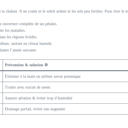
a chaleur. Il ne craint ni le soleil ardent ni les sols peu fertiles. Pour tirer le
e ouverture complète de ses pétales.
ter les maladies.
dans les régions froides.
oïdium, surtout en climat humide.
antes l’année suivante.
Prévention & solution ⚙️
Éliminer à la main ou utiliser savon potassique
Traiter avec extrait de neem
Assurer aération & éviter trop d’humidité
Drainage parfait, éviter eau stagnante