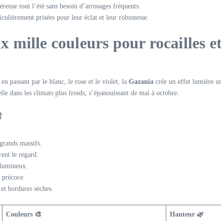
néreuse tout l’été sans besoin d’arrosages fréquents.
iculièrement prisées pour leur éclat et leur robustesse.
ux mille couleurs pour rocailles 
n passant par le blanc, le rose et le violet, la
Gazania
crée un effet lumière un
le dans les climats plus froids, s’épanouissant de mai à octobre.

 grands massifs.
rent le regard.
s lumineux.
 précoce.
s et bordures sèches.
Couleurs 🎨
Hauteur 🌿