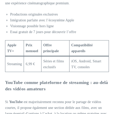
une expérience cinématographique premium.
Productions originales exclusives
Intégration parfaite avec l’écosystème Apple
Visionnage possible hors ligne
Essai gratuit de 7 jours pour découvrir l’offre
Apple
Prix
Offre
Compatibilité
TV+
mensuel
principale
appareils
Séries et films
iOS, Android, Smart
Streaming
6,99 €
exclusifs
TV, consoles
YouTube comme plateforme de streaming : au-delà
des vidéos amateurs
Si
YouTube
est majoritairement reconnu pour le partage de vidéos
courtes, il propose également une section dédiée aux films, avec un
large éventail d’options à l’achat, à la location ou même gratuites avec