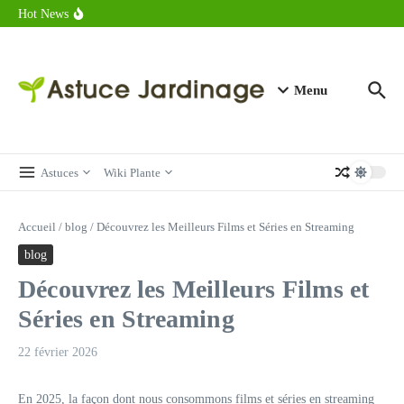
astuces forme
Aller au contenu
Hot News
Calorie endive : combien contient vraiment ce légume minceur ?
Combien de calories dans un croque monsieur en 2025 ?
Calorie croissant au beurre : ce qu’il faut savoir avant de déguster
en 2025
Menu
Astuces
Wiki Plante
Accueil
/
blog
/
Découvrez les Meilleurs Films et Séries en Streaming
blog
Découvrez les Meilleurs Films et
Séries en Streaming
22 février 2026
En 2025, la façon dont nous consommons films et séries en streaming