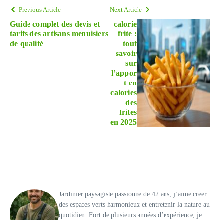
Previous Article
Next Article
Guide complet des devis et
calorie
tarifs des artisans menuisiers
frite :
de qualité
tout
savoir
sur
l’appor
t en
calories
des
frites
en 2025
Jardinier paysagiste passionné de 42 ans, j’aime créer
des espaces verts harmonieux et entretenir la nature au
quotidien. Fort de plusieurs années d’expérience, je