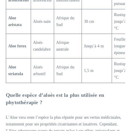
arborescens
arborescent
méditerranéen
puissantes
Rustique
Aloe
Afrique du
Aloès nain
30 cm
jusqu’à -
aristata
Sud
°C
Feuilles
Aloès
Afrique
Aloe ferox
Jusqu’à 4 m
longues et
candelabre
australe
épineuses
Rustique
Aloe
Aloès
Afrique du
1,5 m
jusqu’à -
striatula
arbustif
Sud
°C
Quelle espèce d’aloès est la plus utilisée en
phytothérapie ?
L’Aloe vera reste l’espèce la plus réputée pour ses vertus médicinales,
notamment pour ses propriétés cicatrisantes et laxatives. Cependant,
l’Aloe arborescens gagne du terrain grâce à ses effets antioxydants et