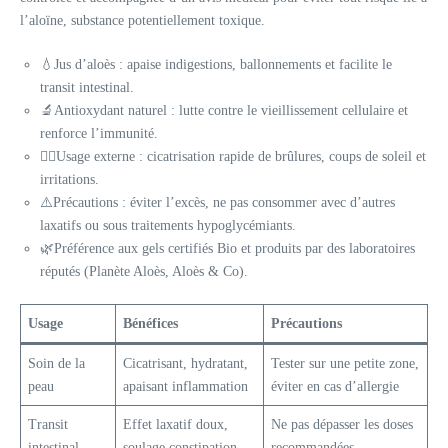
l’aloïne, substance potentiellement toxique.
💧Jus d’aloès : apaise indigestions, ballonnements et facilite le
transit intestinal.
🔬Antioxydant naturel : lutte contre le vieillissement cellulaire et
renforce l’immunité.
👩‍⚕️Usage externe : cicatrisation rapide de brûlures, coups de soleil et
irritations.
⚠️Précautions : éviter l’excès, ne pas consommer avec d’autres
laxatifs ou sous traitements hypoglycémiants.
🌿Préférence aux gels certifiés Bio et produits par des laboratoires
réputés (Planète Aloès, Aloès & Co).
Usage
Bénéfices
Précautions
Soin de la
Cicatrisant, hydratant,
Tester sur une petite zone,
peau
apaisant inflammation
éviter en cas d’allergie
Transit
Effet laxatif doux,
Ne pas dépasser les doses
intestinal
soulage constipation
recommandées