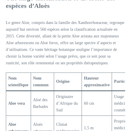
espèces d’Aloès
Le genre Aloe, compris dans la famille des Xanthorrhoeaceae, regroupe
aujourd’hui environ 560 espèces selon la classification actualisée en
2015. Cette diversité, allant de la petite Aloe aristata aux majestueux
Aloe arborescens ou Aloe ferox, offre un large spectre d’aspects et
d’utilisations. Ce vaste héritage botanique souligne l’importance de
choisir la bonne variété selon l’usage prévu, que ce soit pour sa
rusticité, son rôle ornemental ou ses propriétés thérapeutiques.
Nom
Nom
Hauteur
Origine
Particula
scientifique
commun
approximative
Originaire
Usage
Aloé des
Aloe vera
d’Afrique du
60 cm
médicinal 
Barbades
Sud
cosmétiqu
Propriétés
Aloe
Aloès
Climat
1,5 m
médicinal