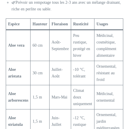
🌿Prévoir un rempotage tous les 2-3 ans avec un mélange drainant,
riche en perlite ou sable.
Espèce
Hauteur
Floraison
Rusticité
Usages
Peu
Médicinal,
Août-
rustique,
cosmétique,
Aloe vera
60 cm
Septembre
protégé en
complément
hiver
alimentaire
Ornemental,
Aloe
Juillet-
-10 °C,
30 cm
résistant au
aristata
Août
tolérant
froid
Climat
Aloe
Médicinal,
1,5 m
Mars-Mai
doux
arborescens
ornemental
uniquement
Ornemental,
Aloe
Juin-
-12 °C,
1,5 m
jardin
striatula
Juillet
rustique
méditerranéen