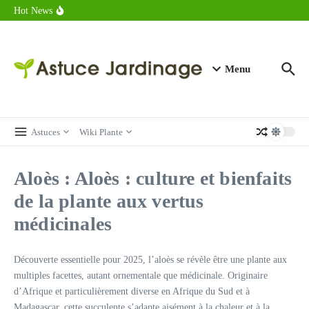
astuces forme
Aller au contenu
Hot News
Calorie endive : combien contient vraiment ce légume minceur ?
Combien de calories dans un croque monsieur en 2025 ?
Calorie croissant au beurre : ce qu’il faut savoir avant de déguster
en 2025
Menu
Astuces
Wiki Plante
Aloès : Aloès : culture et bienfaits
de la plante aux vertus
médicinales
Découverte essentielle pour 2025, l’aloès se révèle être une plante aux
multiples facettes, autant ornementale que médicinale. Originaire
d’Afrique et particulièrement diverse en Afrique du Sud et à
Madagascar, cette succulente s’adapte aisément à la chaleur et à la