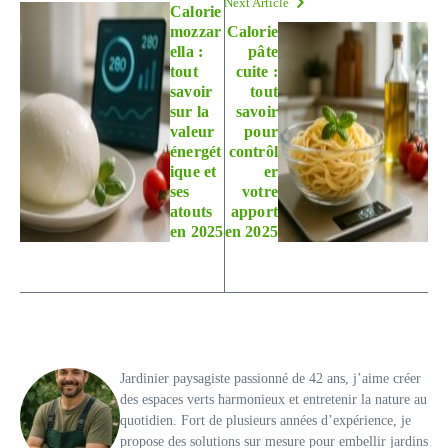
Next Article
Calorie
mozzar
Calorie
ella :
pâte
tout
cuite :
savoir
tout
sur la
savoir
valeur
pour
énergét
contrôl
ique et
er
ses
votre
atouts
apport
en 2025
en 2025
Jardinier paysagiste passionné de 42 ans, j’aime créer
des espaces verts harmonieux et entretenir la nature au
quotidien. Fort de plusieurs années d’expérience, je
propose des solutions sur mesure pour embellir jardins