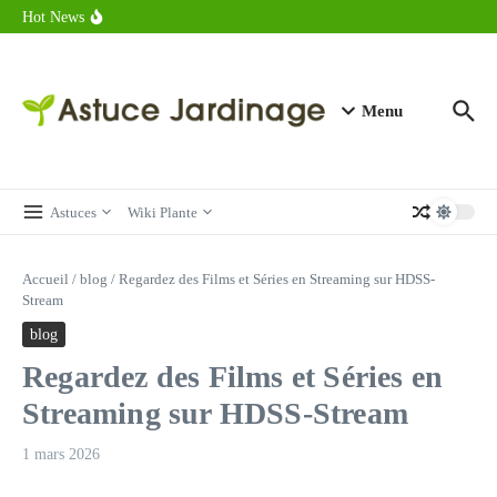
astuces forme
Aller au contenu
Hot News
Calorie endive : combien contient vraiment ce légume minceur ?
Combien de calories dans un croque monsieur en 2025 ?
Calorie croissant au beurre : ce qu’il faut savoir avant de déguster
en 2025
Menu
Astuces
Wiki Plante
Accueil
/
blog
/
Regardez des Films et Séries en Streaming sur HDSS-
Stream
blog
Regardez des Films et Séries en
Streaming sur HDSS-Stream
1 mars 2026