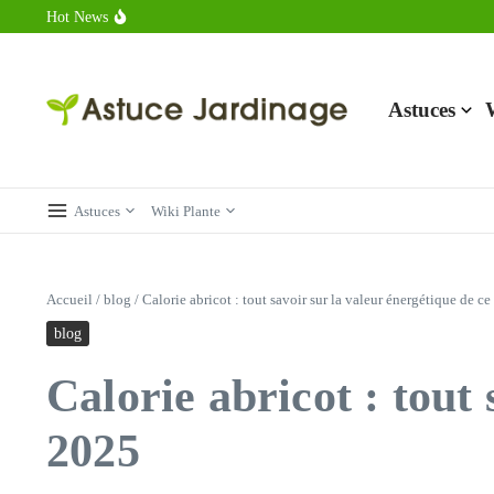
Aller au contenu
Hot News
Calorie endive : combien contient vraiment ce légume minceur ?
Combien de calories dans un croque monsieur en 2025 ?
Calorie croissant au beurre : ce qu’il faut savoir avant de déguster 
Astuces
Astuces
Wiki Plante
Accueil
/
blog
/
Calorie abricot : tout savoir sur la valeur énergétique de ce
blog
Calorie abricot : tout 
2025