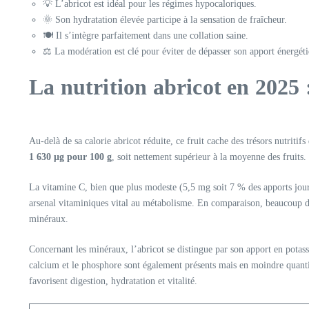
💡 L’abricot est idéal pour les régimes hypocaloriques.
🌞 Son hydratation élevée participe à la sensation de fraîcheur.
🍽️ Il s’intègre parfaitement dans une collation saine.
⚖️ La modération est clé pour éviter de dépasser son apport énergét
La nutrition abricot en 2025 
Au-delà de sa calorie abricot réduite, ce fruit cache des trésors nutriti
1 630 µg pour 100 g
, soit nettement supérieur à la moyenne des fruits. 
La vitamine C, bien que plus modeste (5,5 mg soit 7 % des apports jour
arsenal vitaminiques vital au métabolisme. En comparaison, beaucoup d’au
minéraux.
Concernant les minéraux, l’abricot se distingue par son apport en pota
calcium et le phosphore sont également présents mais en moindre quantité
favorisent digestion, hydratation et vitalité.