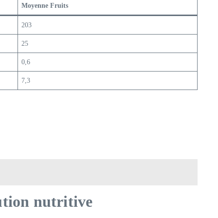
Moyenne Fruits
203
25
0,6
7,3
ution nutritive