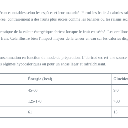
rences notables selon les espèces et leur maturité. Parmi les fruits à calories r
brée, contrairement à des fruits plus sucrés comme les bananes ou les raisins sec
rastique de la valeur énergétique abricot lorsque le fruit est séché. Les oreillo
frais. Cela illustre bien l’impact majeur de la teneur en eau sur les calories di
nsommation en fonction du mode de préparation. L’abricot sec est une source de
es régimes hypocaloriques ou pour un encas léger et rafraîchissant.
Énergie (kcal)
Glucides
45-60
9,0
125-170
>30
61
15