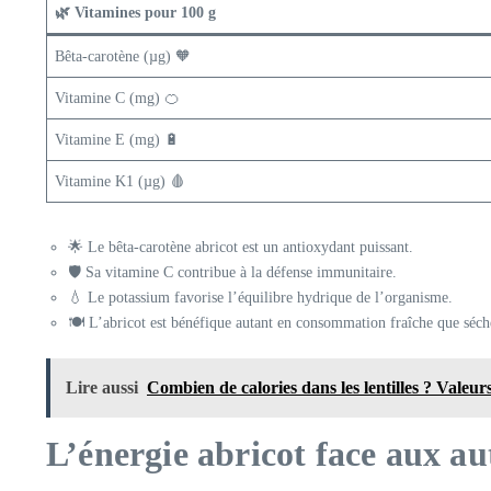
🌿 Vitamines pour 100 g
Bêta-carotène (µg) 🧡
Vitamine C (mg) 🍊
Vitamine E (mg) 🔋
Vitamine K1 (µg) 🩸
🌟 Le bêta-carotène abricot est un antioxydant puissant.
🛡️ Sa vitamine C contribue à la défense immunitaire.
💧 Le potassium favorise l’équilibre hydrique de l’organisme.
🍽️ L’abricot est bénéfique autant en consommation fraîche que séch
Lire aussi
Combien de calories dans les lentilles ? Valeurs
L’énergie abricot face aux au