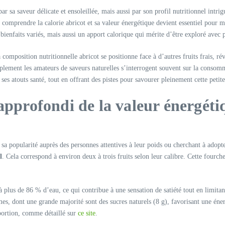
ar sa saveur délicate et ensoleillée, mais aussi par son profil nutritionnel intri
, comprendre la calorie abricot et sa valeur énergétique devient essentiel pour m
 bienfaits variés, mais aussi un apport calorique qui mérite d’être exploré avec 
composition nutritionnelle abricot se positionne face à d’autres fruits frais, rév
plement les amateurs de saveurs naturelles s’interrogent souvent sur la consomma
 ses atouts santé, tout en offrant des pistes pour savourer pleinement cette petit
approfondi de la valeur énergétiq
t sa popularité auprès des personnes attentives à leur poids ou cherchant à adop
l
. Cela correspond à environ deux à trois fruits selon leur calibre. Cette fourche
à plus de 86 % d’eau, ce qui contribue à une sensation de satiété tout en limitant
s, dont une grande majorité sont des sucres naturels (8 g), favorisant une éner
 portion, comme détaillé sur
ce site
.