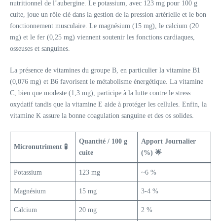
nutritionnel de l’aubergine. Le potassium, avec 123 mg pour 100 g
cuite, joue un rôle clé dans la gestion de la pression artérielle et le bon
fonctionnement musculaire. Le magnésium (15 mg), le calcium (20
mg) et le fer (0,25 mg) viennent soutenir les fonctions cardiaques,
osseuses et sanguines.
La présence de vitamines du groupe B, en particulier la vitamine B1
(0,076 mg) et B6 favorisent le métabolisme énergétique. La vitamine
C, bien que modeste (1,3 mg), participe à la lutte contre le stress
oxydatif tandis que la vitamine E aide à protéger les cellules. Enfin, la
vitamine K assure la bonne coagulation sanguine et des os solides.
Quantité / 100 g
Apport Journalier
Micronutriment 🧪
cuite
(%) 🌟
Potassium
123 mg
~6 %
Magnésium
15 mg
3-4 %
Calcium
20 mg
2 %