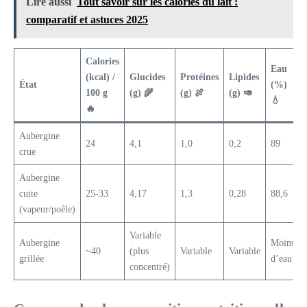
Lire aussi
Tout savoir sur les calories du lait :
comparatif et astuces 2025
Calories
Eau
(kcal) /
Glucides
Protéines
Lipides
État
(%)
100 g
(g) 🌾
(g) 🍖
(g) 🥑
💧
🔥
Aubergine
24
4,1
1,0
0,2
89
crue
Aubergine
cuite
25-33
4,17
1,3
0,28
88,6
(vapeur/poêle)
Variable
Aubergine
Moins
~40
(plus
Variable
Variable
grillée
d’eau
concentré)