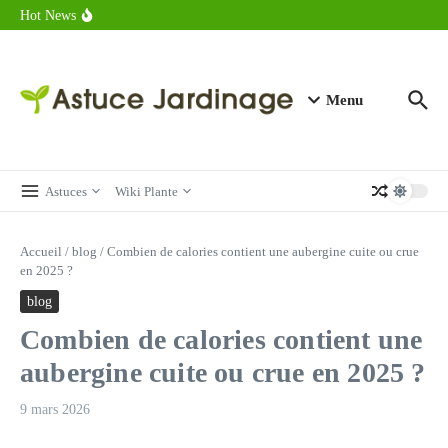
astuces forme
Aller au contenu
Hot News
Calorie endive : combien contient vraiment ce légume minceur ?
Combien de calories dans un croque monsieur en 2025 ?
Calorie croissant au beurre : ce qu’il faut savoir avant de déguster
en 2025
Menu
Astuces
Wiki Plante
Accueil
/
blog
/
Combien de calories contient une aubergine cuite ou crue
en 2025 ?
blog
Combien de calories contient une
aubergine cuite ou crue en 2025 ?
9 mars 2026