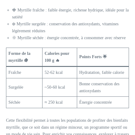
🍓 Myrtille fraîche : faible énergie, richesse hydrique, idéale pour la
satiété
❄️ Myrtille surgelée : conservation des antioxydants, vitamines
légèrement réduites
🌞 Myrtille séchée : énergie concentrée, à consommer avec réserve
Forme de la
Calories pour
Points Forts 🌟
myrtille 🍇
100 g 🔥
Fraîche
52-62 kcal
Hydratation, faible calorie
Bonne conservation des
Surgelée
~50-60 kcal
antioxydants
Séchée
≈ 250 kcal
Énergie concentrée
Cette flexibilité permet à toutes les populations de profiter des bienfaits
myrtille, que ce soit dans un régime minceur, un programme sportif ou
un mode de vie sain. Pour enrichir vos connaissances, explorez à travers