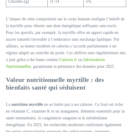
Glucides (g)
11-14
5%
L’impact de cette composition sur le corps humain souligne l’intérêt de
la myrtille pour obtenir une dose énergétique suffisante sans excès.
Pour les sportifs, par exemple, la myrtille offre un apport rapide en
sucres naturels favorable à l’endurance sans surcharge lipidique. Par
ailleurs, sa teneur modérée en calories s’accorde parfaitement à un
régime adapté au contrôle du poids. Ces chiffres sont régulièrement mis
à jour grâce à des bases comme
Calories.fr
ou
Informations
Nutritionnelles
, garantissant la pertinence des données pour 2025.
Valeur nutritionnelle myrtille : des
bienfaits santé qui séduisent
La
nutrition myrtille
ne se limite pas à ses calories. Ce fruit est riche
en vitamine C, vitamine K et en manganèse, éléments essentiels pour la
santé immunitaire, la coagulation sanguine et le métabolisme
énergétique. En 2025, les recherches modernes confirment également
les vertus antioxydantes majeures des anthocyanines, pigments