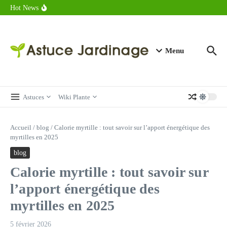
astuces forme
Aller au contenu
Hot News
Calorie endive : combien contient vraiment ce légume minceur ?
Combien de calories dans un croque monsieur en 2025 ?
Calorie croissant au beurre : ce qu’il faut savoir avant de déguster
en 2025
Menu
Astuces
Wiki Plante
Accueil
/
blog
/
Calorie myrtille : tout savoir sur l’apport énergétique des
myrtilles en 2025
blog
Calorie myrtille : tout savoir sur
l’apport énergétique des
myrtilles en 2025
5 février 2026