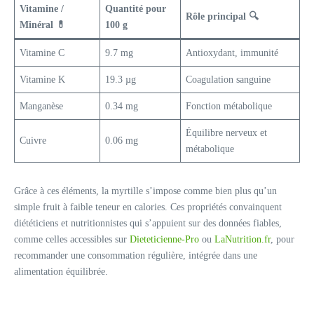
Vitamine /
Quantité pour
Rôle principal 🔍
Minéral 💊
100 g
Vitamine C
9.7 mg
Antioxydant, immunité
Vitamine K
19.3 µg
Coagulation sanguine
Manganèse
0.34 mg
Fonction métabolique
Équilibre nerveux et
Cuivre
0.06 mg
métabolique
Grâce à ces éléments, la myrtille s’impose comme bien plus qu’un
simple fruit à faible teneur en calories. Ces propriétés convainquent
diététiciens et nutritionnistes qui s’appuient sur des données fiables,
comme celles accessibles sur
Dieteticienne-Pro
ou
LaNutrition.fr
, pour
recommander une consommation régulière, intégrée dans une
alimentation équilibrée.