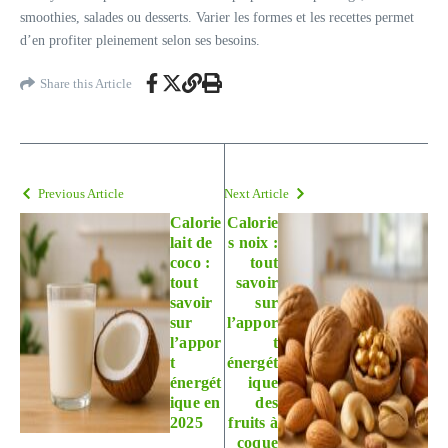
smoothies, salades ou desserts. Varier les formes et les recettes permet
d’en profiter pleinement selon ses besoins.
Share this Article
Previous Article
Next Article
Calorie
Calorie
lait de
s noix :
coco :
tout
tout
savoir
savoir
sur
sur
l’appor
l’appor
t
t
énergét
énergét
ique
ique en
des
2025
fruits à
coque