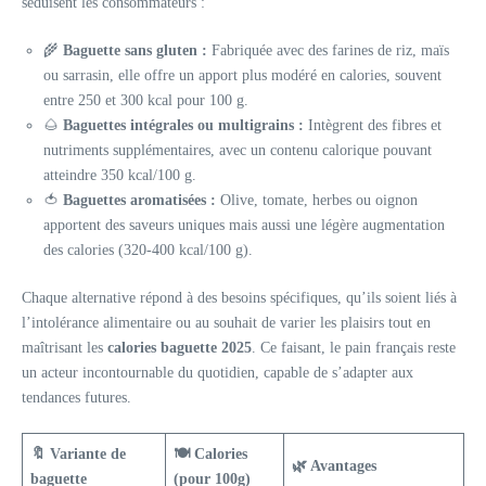
séduisent les consommateurs :
🌾
Baguette sans gluten :
Fabriquée avec des farines de riz, maïs
ou sarrasin, elle offre un apport plus modéré en calories, souvent
entre 250 et 300 kcal pour 100 g.
🌰
Baguettes intégrales ou multigrains :
Intègrent des fibres et
nutriments supplémentaires, avec un contenu calorique pouvant
atteindre 350 kcal/100 g.
🍅
Baguettes aromatisées :
Olive, tomate, herbes ou oignon
apportent des saveurs uniques mais aussi une légère augmentation
des calories (320-400 kcal/100 g).
Chaque alternative répond à des besoins spécifiques, qu’ils soient liés à
l’intolérance alimentaire ou au souhait de varier les plaisirs tout en
maîtrisant les
calories baguette 2025
. Ce faisant, le pain français reste
un acteur incontournable du quotidien, capable de s’adapter aux
tendances futures.
🔖 Variante de
🍽️ Calories
🌿 Avantages
baguette
(pour 100g)