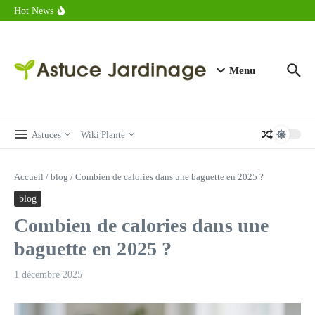
astuces forme
Aller au contenu
Hot News
Calorie endive : combien contient vraiment ce légume minceur ?
Combien de calories dans un croque monsieur en 2025 ?
Calorie croissant au beurre : ce qu’il faut savoir avant de déguster
en 2025
Menu
Astuces
Wiki Plante
Accueil
/
blog
/
Combien de calories dans une baguette en 2025 ?
blog
Combien de calories dans une
baguette en 2025 ?
1 décembre 2025