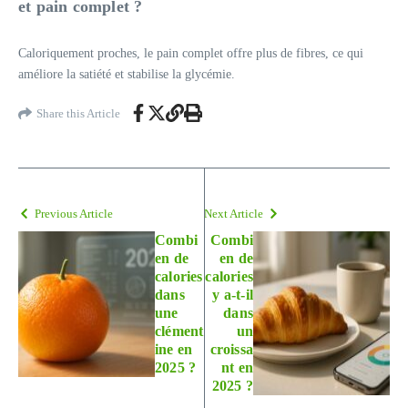
et pain complet ?
Caloriquement proches, le pain complet offre plus de fibres, ce qui
améliore la satiété et stabilise la glycémie.
Share this Article
Previous Article
Next Article
Combi
Combi
en de
en de
calories
calories
dans
y a-t-il
une
dans
clément
un
ine en
croissa
2025 ?
nt en
2025 ?