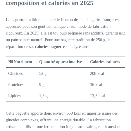
composition et calories en 2025
La baguette tradition demeure le fleuron des boulangeries françaises,
appréciée pour son goût authentique et son mode de fabrication
rigoureux. En 2025, elle est toujours préparée sans additifs, garantissant
un pain sain et naturel. Pour une baguette tradition de 250 g, la
répartition de ses
calories baguette
s’analyse ainsi :
🍽️ Nutriment
Quantité approximative
Calories estimées
Glucides
52 g
208 kcal
Protéines
9 g
36 kcal
Lipides
1,5 g
13,5 kcal
Cette baguette apporte donc environ 650 kcal en majorité issues des
glucides complexes, offrant une énergie durable. La fabrication
artisanale utilisant une fermentation longue au levain garantit aussi un