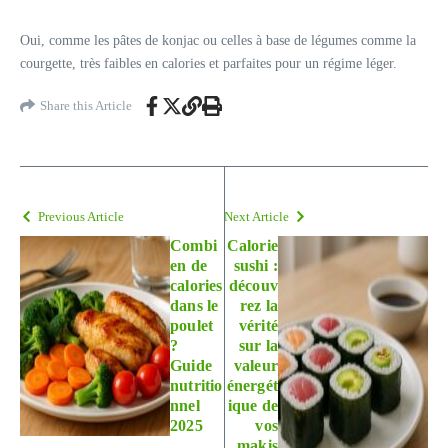
Oui, comme les pâtes de konjac ou celles à base de légumes comme la
courgette, très faibles en calories et parfaites pour un régime léger.
Share this Article
Previous Article
Next Article
Combi
Calorie
en de
sushi :
calories
découv
dans le
rez la
poulet
vérité
?
sur la
Guide
valeur
nutritio
énergét
nnel
ique de
2025
vos
makis