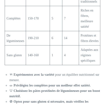
traditionnels
Riches en
fibres,
Complètes
150-170
5
7
meilleure
satiété
De
Protéines et
190-210
6
14
légumineuses
fibres élevées
Adaptées aux
Sans gluten
140-160
1
4
régimes
spécifiques
🍴
Expérimentez avec la variété
pour un équilibre nutritionnel sur
mesure.
🥗
Privilégiez les complètes pour un meilleur effet satiété.
💡
Choisissez les pâtes protéinées de légumineuses pour un boost
nutritif.
🚫
Optez pour sans gluten si nécessaire, mais vérifiez les