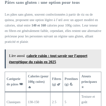
Pâtes sans gluten : une option pour tous
Les pâtes sans gluten, souvent confectionnées à partir de riz ou de
quinoa, proposent une option légère à l’œil avec un apport modéré en
calories, situé entre
140 et 160
calories pour 100g cuites. Leur teneur
en fibres est généralement faible, cependant, elles restent une alternative
précieuse pour les personnes suivant un régime sans gluten, alliant
praticité et plaisir.
Lire aussi
calorie raisin : tout savoir sur l’apport
énergétique du raisin en 2025
Calories (pour
Atouts
Catégorie
Fibres
Protéines
100g cuites)
principaux
de pâtes 🍽️
(g) 🌿
(g) 💪
🔥
⭐
Texture et
Classiques
130-150
2.5
5
goût