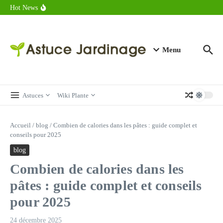
astuces forme
Aller au contenu
Hot News
Calorie endive : combien contient vraiment ce légume minceur ?
Combien de calories dans un croque monsieur en 2025 ?
Calorie croissant au beurre : ce qu’il faut savoir avant de déguster
en 2025
Menu
Astuces
Wiki Plante
Accueil
/
blog
/
Combien de calories dans les pâtes : guide complet et
conseils pour 2025
blog
Combien de calories dans les
pâtes : guide complet et conseils
pour 2025
24 décembre 2025