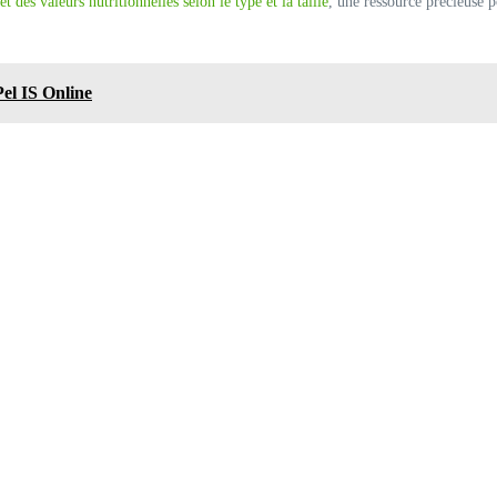
 des valeurs nutritionnelles selon le type et la taille
, une ressource précieuse 
Pel IS Online