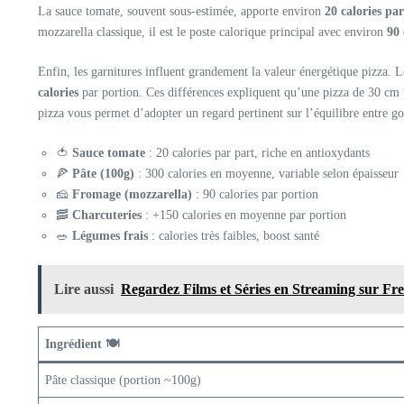
La sauce tomate, souvent sous-estimée, apporte environ
20 calories pa
mozzarella classique, il est le poste calorique principal avec environ
90 
Enfin, les garnitures influent grandement la valeur énergétique pizza. L
calories
par portion. Ces différences expliquent qu’une pizza de 30 cm peu
pizza vous permet d’adopter un regard pertinent sur l’équilibre entre g
🍅
Sauce tomate
: 20 calories par part, riche en antioxydants
🍕
Pâte (100g)
: 300 calories en moyenne, variable selon épaisseur
🧀
Fromage (mozzarella)
: 90 calories par portion
🥓
Charcuteries
: +150 calories en moyenne par portion
🥗
Légumes frais
: calories très faibles, boost santé
Lire aussi
Regardez Films et Séries en Streaming sur F
Ingrédient 🍽️
Pâte classique (portion ~100g)