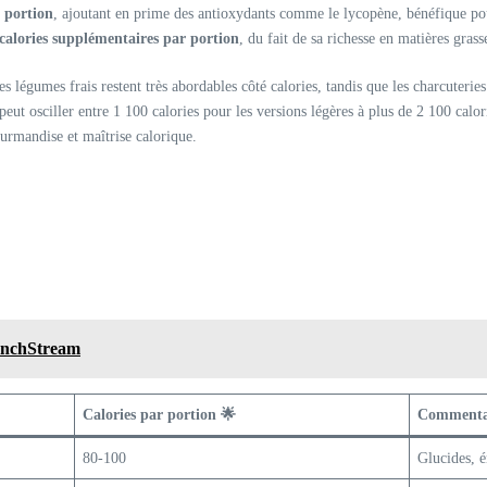
r portion
, ajoutant en prime des antioxydants comme le lycopène, bénéfique pour
calories supplémentaires par portion
, du fait de sa richesse en matières grass
es légumes frais restent très abordables côté calories, tandis que les charcuter
t osciller entre 1 100 calories pour les versions légères à plus de 2 100 calorie
ourmandise et maîtrise calorique.
renchStream
Calories par portion 🌟
Commenta
80-100
Glucides, é