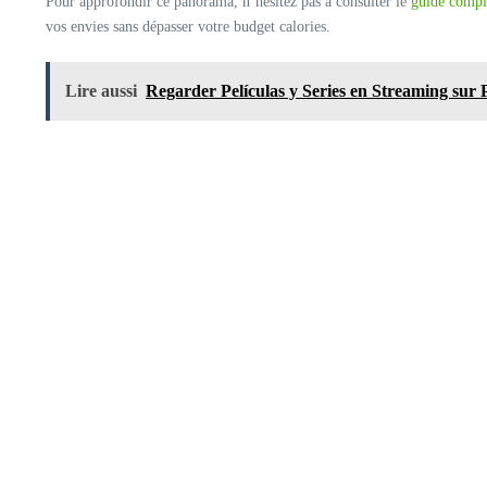
Pour approfondir ce panorama, n’hésitez pas à consulter le
guide complet
vos envies sans dépasser votre budget calories.
Lire aussi
Regarder Películas y Series en Streaming sur 