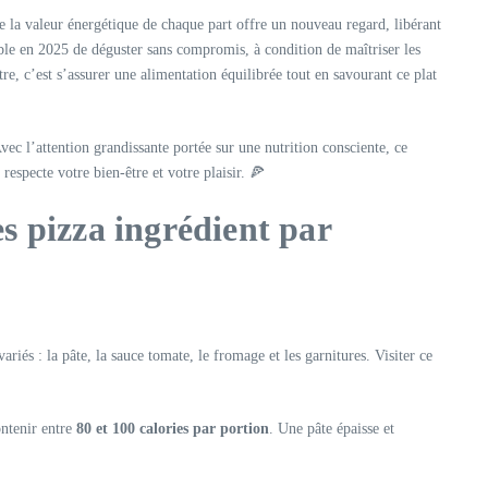
re la valeur énergétique de chaque part offre un nouveau regard, libérant
ible en 2025 de déguster sans compromis, à condition de maîtriser les
re, c’est s’assurer une alimentation équilibrée tout en savourant ce plat
vec l’attention grandissante portée sur une nutrition consciente, ce
especte votre bien-être et votre plaisir. 🍕
es pizza ingrédient par
iés : la pâte, la sauce tomate, le fromage et les garnitures. Visiter ce
ontenir entre
80 et 100 calories par portion
. Une pâte épaisse et