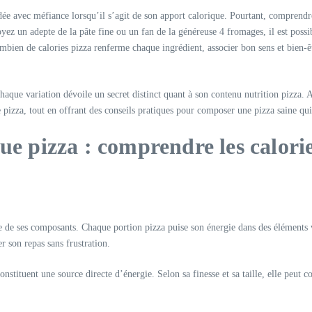
rdée avec méfiance lorsqu’il s’agit de son apport calorique. Pourtant, comprend
oyez un adepte de la pâte fine ou un fan de la généreuse 4 fromages, il est poss
mbien de calories pizza renferme chaque ingrédient, associer bon sens et bien-êt
haque variation dévoile un secret distinct quant à son contenu nutrition pizza. A
pizza, tout en offrant des conseils pratiques pour composer une pizza saine qui r
ue pizza : comprendre les calori
 de ses composants. Chaque portion pizza puise son énergie dans des éléments var
r son repas sans frustration.
nstituent une source directe d’énergie. Selon sa finesse et sa taille, elle peut c