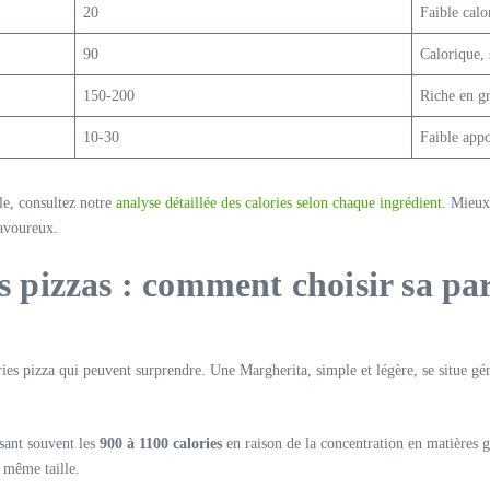
20
Faible calo
90
Calorique, 
150-200
Riche en gr
10-30
Faible appo
lle, consultez notre
analyse détaillée des calories selon chaque ingrédient
. Mieux
avoureux.
es pizzas : comment choisir sa par
lories pizza qui peuvent surprendre. Une Margherita, simple et légère, se situe g
sant souvent les
900 à 1100 calories
en raison de la concentration en matières 
 même taille.