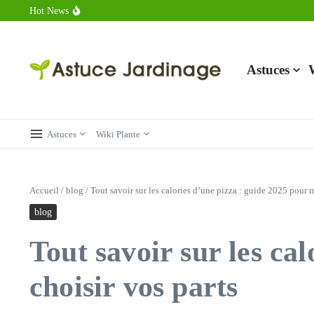
Aller au contenu
Hot News
Calorie endive : combien contient vraiment ce légume minceur ?
Combien de calories dans un croque monsieur en 2025 ?
Calorie croissant au beurre : ce qu’il faut savoir avant de déguster 
Astuces
Astuces
Wiki Plante
Accueil
/
blog
/
Tout savoir sur les calories d’une pizza : guide 2025 pour 
blog
Tout savoir sur les ca
choisir vos parts