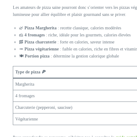
Les amateurs de pizza saine pourront donc s’orienter vers les pizzas vég
lumineuse pour allier équilibre et plaisir gourmand sans se priver.
🌿
Pizza Margherita
: recette classique, calories modérées
🧀
4 fromages
: riche, idéale pour les gourmets, calories élevées
🥓
Pizza charcuterie
: forte en calories, saveur intense
🥕
Pizza végétarienne
: faible en calories, riche en fibres et vitami
🍽️
Portion pizza
: détermine la gestion calorique globale
Type de pizza 🍕
Margherita
4 fromages
Charcuterie (pepperoni, saucisse)
Végétarienne