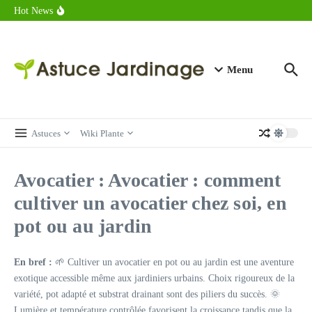
astuces forme
Aller au contenu
Hot News
Calorie endive : combien contient vraiment ce légume minceur ?
Combien de calories dans un croque monsieur en 2025 ?
Calorie croissant au beurre : ce qu’il faut savoir avant de déguster
en 2025
Menu
Astuces
Wiki Plante
Avocatier : Avocatier : comment
cultiver un avocatier chez soi, en
pot ou au jardin
En bref :
🌱 Cultiver un avocatier en pot ou au jardin est une aventure
exotique accessible même aux jardiniers urbains. Choix rigoureux de la
variété, pot adapté et substrat drainant sont des piliers du succès. 🌞
Lumière et température contrôlée favorisent la croissance tandis que la