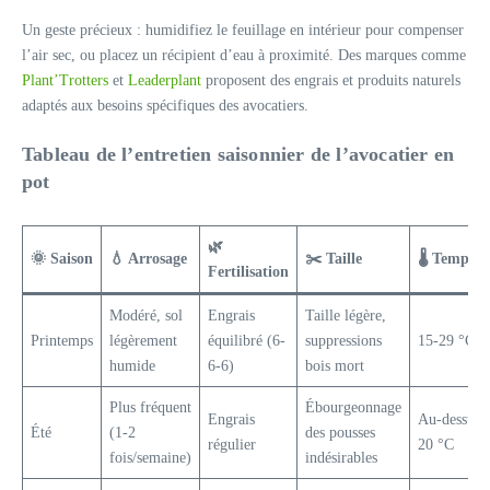
Un geste précieux : humidifiez le feuillage en intérieur pour compenser
l’air sec, ou placez un récipient d’eau à proximité. Des marques comme
Plant’Trotters
et
Leaderplant
proposent des engrais et produits naturels
adaptés aux besoins spécifiques des avocatiers.
Tableau de l’entretien saisonnier de l’avocatier en
pot
🌿
🌞 Saison
💧 Arrosage
✂️ Taille
🌡️ Tempér
Fertilisation
Modéré, sol
Engrais
Taille légère,
Printemps
légèrement
équilibré (6-
suppressions
15-29 °C
humide
6-6)
bois mort
Plus fréquent
Ébourgeonnage
Engrais
Au-dessus 
Été
(1-2
des pousses
régulier
20 °C
fois/semaine)
indésirables