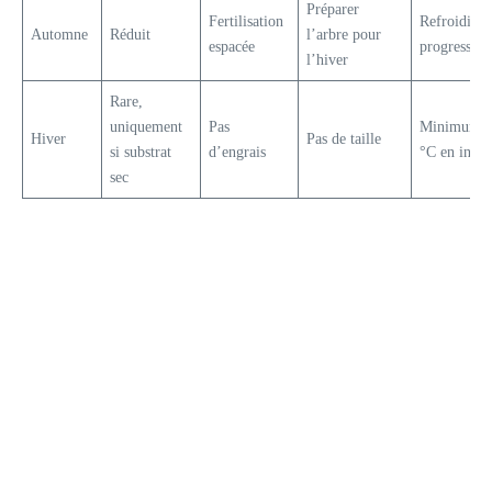
Préparer
Fertilisation
Refroidiss
Automne
Réduit
l’arbre pour
espacée
progressif
l’hiver
Rare,
uniquement
Pas
Minimum 
Hiver
Pas de taille
si substrat
d’engrais
°C en intér
sec