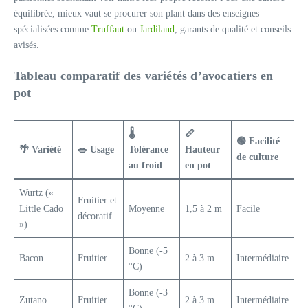
équilibrée, mieux vaut se procurer son plant dans des enseignes
spécialisées comme
Truffaut
ou
Jardiland
, garants de qualité et conseils
avisés.
Tableau comparatif des variétés d’avocatiers en
pot
🌡️
📏
🟢 Facilité
🌴 Variété
🥗 Usage
Tolérance
Hauteur
de culture
au froid
en pot
Wurtz («
Fruitier et
Little Cado
Moyenne
1,5 à 2 m
Facile
décoratif
»)
Bonne (-5
Bacon
Fruitier
2 à 3 m
Intermédiaire
°C)
Bonne (-3
Zutano
Fruitier
2 à 3 m
Intermédiaire