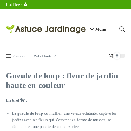
astuces forme
Aller au contenu
Hot News
Calorie endive : combien contient vraiment ce légume minceur ?
Combien de calories dans un croque monsieur en 2025 ?
Calorie croissant au beurre : ce qu’il faut savoir avant de déguster
en 2025
Menu
Astuces
Wiki Plante
Gueule de loup : fleur de jardin
haute en couleur
En bref 🌺 :
La
gueule de loup
ou muflier, une vivace éclatante, captive les
jardins avec ses fleurs qui s’ouvrent en forme de museau, se
déclinant en une palette de couleurs vives.